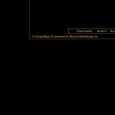
© DesignBlog V5 powered by BlueLionWebdesign.de