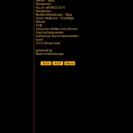
Silvios - Blog
Wortperlen
ALLes allTAEGLICH
Morgentau
BluelionWebdesign - Blog
Susis Wollecke - Postfiliale
Mitwitz
Tirilli
Zwischen Wellen und Worten
SaschaSalamander
Katharinas Buchstabenwelten
Susfi
GGS Bergschule
powered by
BlueLionWebdesign