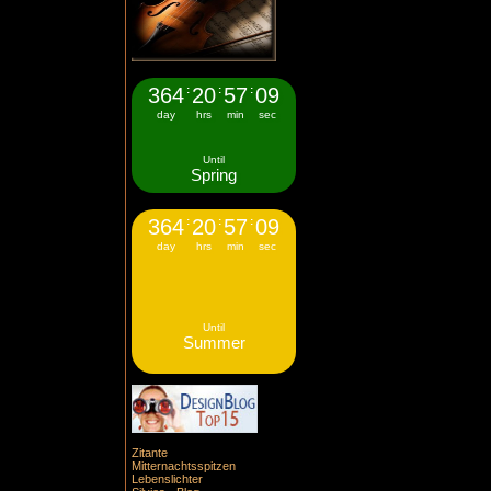
364
:
20
:
57
:
08
day
hrs
min
sec
Until
Spring
364
:
20
:
57
:
08
day
hrs
min
sec
Until
Summer
Zitante
Mitternachtsspitzen
Lebenslichter