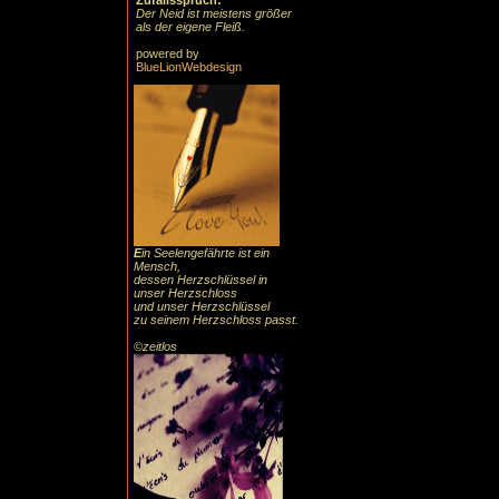
Zufallsspruch:
Der Neid ist meistens größer
als der eigene Fleiß.
powered by
BlueLionWebdesign
E
in Seelengefährte ist ein
Mensch,
dessen Herzschlüssel in
unser Herzschloss
und unser Herzschlüssel
zu seinem Herzschloss passt.
©zeitlos