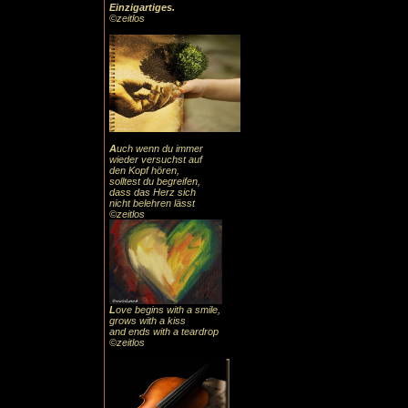
Einzigartiges
.
©zeitlos
A
uch
wenn du immer
wieder versuchst auf
den Kopf hören,
solltest du begreifen,
dass das
Herz sic
h
nicht belehren lässt
©zeitlos
L
ove begins with a smile,
grows with a kiss
and ends with a teardrop
©zeitlos