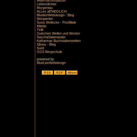
Mitternachtsspitzen
Lebenslichter
Morgentau
ALLes allTAEGLICH
BluelionWebdesign - Blog
Wortperlen
Susis Wollecke - Postfiliale
Mitwitz
Tirilli
Zwischen Wellen und Worten
SaschaSalamander
Katharinas Buchstabenwelten
Silvios - Blog
Susfi
GGS Bergschule
powered by
BlueLionWebdesign