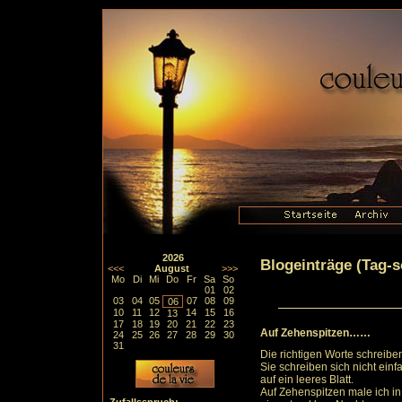
2026
Blogeinträge (Tag-so
<<<
August
>>>
Mo
Di
Mi
Do
Fr
Sa
So
01
02
03
04
05
07
08
09
06
10
11
12
14
15
16
13
17
18
19
20
21
22
23
Auf Zehenspitzen……
24
25
26
27
28
29
30
31
Die richtigen Worte schreiben
Sie schreiben sich nicht einf
auf ein leeres Blatt.
Auf Zehenspitzen male ich i