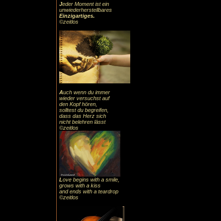
J
eder Moment ist ein
unwiederherstellbares
Einzigartiges
.
©zeitlos
A
uch
wenn du immer
wieder versuchst auf
den Kopf hören,
solltest du begreifen,
dass das
Herz sic
h
nicht belehren lässt
©zeitlos
L
ove begins with a smile,
grows with a kiss
and ends with a teardrop
©zeitlos