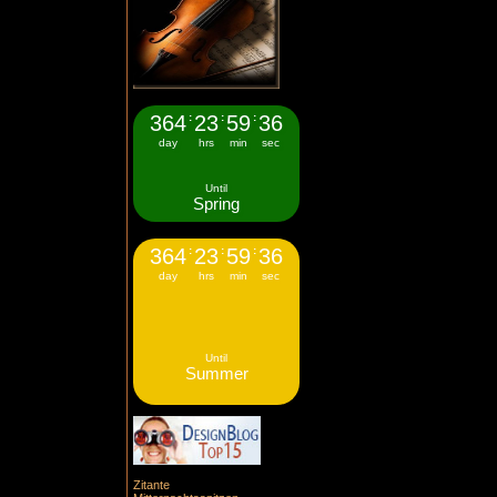
364
:
23
:
59
:
35
day
hrs
min
sec
Until
Spring
364
:
23
:
59
:
35
day
hrs
min
sec
Until
Summer
Zitante