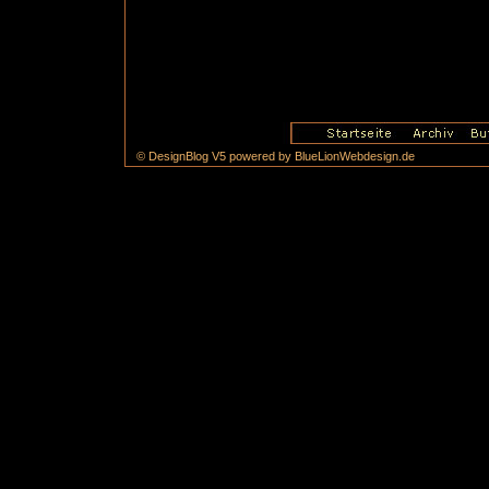
© DesignBlog V5 powered by BlueLionWebdesign.de