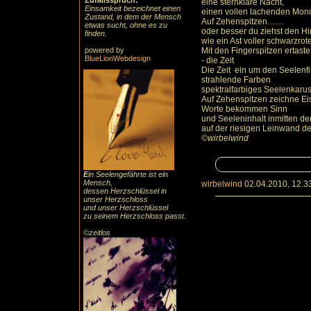
Zufallsspruch:
eine sternklare Nacht,
Einsamkeit bezeichnet einen
einen vollen lachenden Mon
Zustand, in dem der Mensch
Auf Zehenspitzen……
etwas sucht, ohne es zu
oder besser du ziehst den Hi
finden.
wie ein Ast voller schwarzrot
powered by
Mit den Fingerspitzen ertast
BlueLionWebdesign
- die Zeit
Die Zeit ein um den Seelen
strahlende Farben
spektralfarbiges Seelenkarus
Auf Zehenspitzen zeichne Ei
Worte bekommen Sinn
und Seeleninhalt inmitten der
auf der riesigen Leinwand d
©wirbelwind
E
in Seelengefährte ist ein
Mensch,
wirbelwind
02.04.2010, 12.3
dessen Herzschlüssel in
unser Herzschloss
und unser Herzschlüssel
zu seinem Herzschloss passt.
©zeitlos