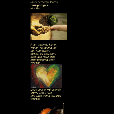
unwiederherstellbares
Einzigartiges
.
©zeitlos
A
uch
wenn du immer
wieder versuchst auf
den Kopf hören,
solltest du begreifen,
dass das
Herz sic
h
nicht belehren lässt
©zeitlos
L
ove begins with a smile,
grows with a kiss
and ends with a teardrop
©zeitlos