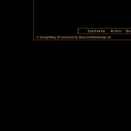
© DesignBlog V5 powered by BlueLionWebdesign.de