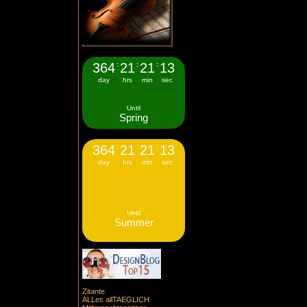
364
:
21
:
21
:
12
day
hrs
min
sec
Until
Spring
364
:
21
:
21
:
12
day
hrs
min
sec
Until
Summer
Zitante
ALLes allTAEGLICH