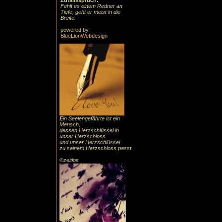
Zufallsspruch:
Fehlt es einem Redner an
Tiefe, geht er meist in die
Breite.
powered by
BlueLionWebdesign
E
in Seelengefährte ist ein
Mensch,
dessen Herzschlüssel in
unser Herzschloss
und unser Herzschlüssel
zu seinem Herzschloss passt.
©zeitlos