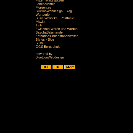
Mitternachtsspitzen
Lebenslichter
Morgentau
BluelionWebdesign - Blog
Wortperlen
Susis Wollecke - Postfiliale
Mitwitz
Tirilli
Zwischen Wellen und Worten
SaschaSalamander
Katharinas Buchstabenwelten
Silvios - Blog
Susfi
GGS Bergschule
powered by
BlueLionWebdesign