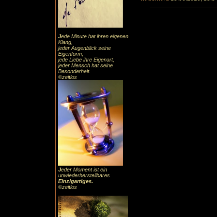
J
ede Minute hat ihren eigenen
Klang,
jeder Augenblick seine
Eigenform,
jede Liebe ihre Eigenart,
jeder Mensch hat seine
Besonderheit.
©zeitlos
J
eder Moment ist ein
unwiederherstellbares
Einzigartiges
.
©zeitlos