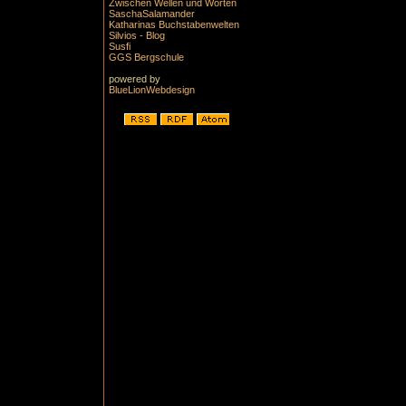
Zwischen Wellen und Worten
SaschaSalamander
Katharinas Buchstabenwelten
Silvios - Blog
Susfi
GGS Bergschule
powered by
BlueLionWebdesign