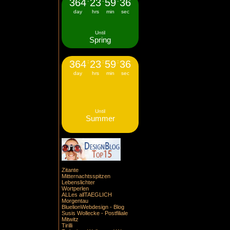
364
23
59
35
day
hrs
min
sec
Until
Spring
364
:
23
:
59
:
35
day
hrs
min
sec
Until
Summer
Zitante
Mitternachtsspitzen
Lebenslichter
Wortperlen
ALLes allTAEGLICH
Morgentau
BluelionWebdesign - Blog
Susis Wollecke - Postfiliale
Mitwitz
Tirilli