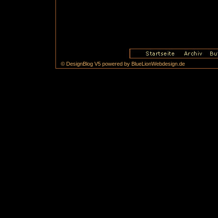
© DesignBlog V5 powered by BlueLionWebdesign.de