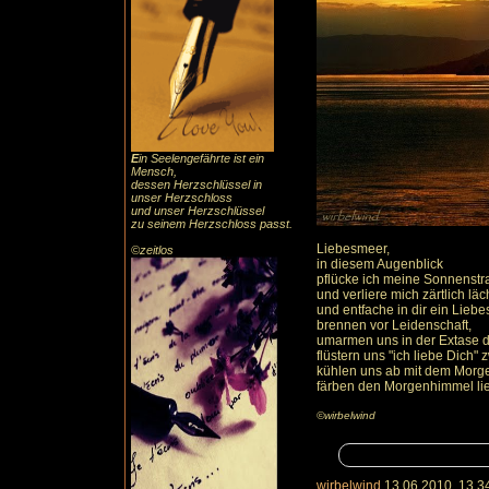
E
in Seelengefährte ist ein
Mensch,
dessen Herzschlüssel in
unser Herzschloss
und unser Herzschlüssel
zu seinem Herzschloss passt.
Liebesmeer,
©zeitlos
in diesem Augenblick
pflücke ich meine Sonnenst
und verliere mich zärtlich läc
und entfache in dir ein Liebe
brennen vor Leidenschaft,
umarmen uns in der Extase d
flüstern uns "ich liebe Dich
kühlen uns ab mit dem Morg
färben den Morgenhimmel lie
©wirbelwind
wirbelwind
13.06.2010, 13.3