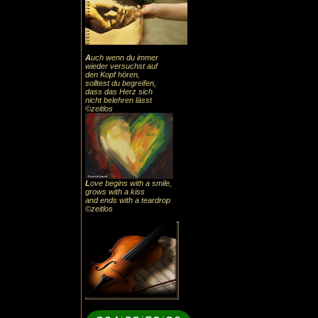
A
uch
wenn du immer
wieder versuchst auf
den Kopf hören,
solltest du begreifen,
dass das
Herz sic
h
nicht belehren lässt
©zeitlos
L
ove begins with a smile,
grows with a kiss
and ends with a teardrop
©zeitlos
:
:
: