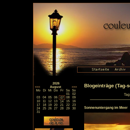
2026
Blogeinträge (Tag-so
<<<
August
>>>
Mo
Di
Mi
Do
Fr
Sa
So
01
02
Tag
03
04
05
06
08
09
07
10
11
12
13
15
16
14
17
18
19
20
21
22
23
Sonnenuntergang im Meer
24
25
26
27
28
29
30
31