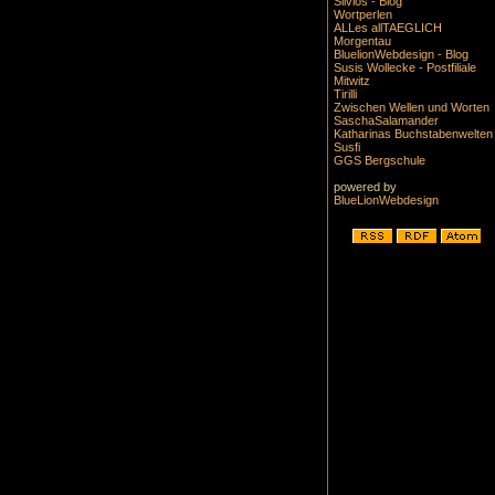
Silvios - Blog
Wortperlen
ALLes allTAEGLICH
Morgentau
BluelionWebdesign - Blog
Susis Wollecke - Postfiliale
Mitwitz
Tirilli
Zwischen Wellen und Worten
SaschaSalamander
Katharinas Buchstabenwelten
Susfi
GGS Bergschule
powered by
BlueLionWebdesign