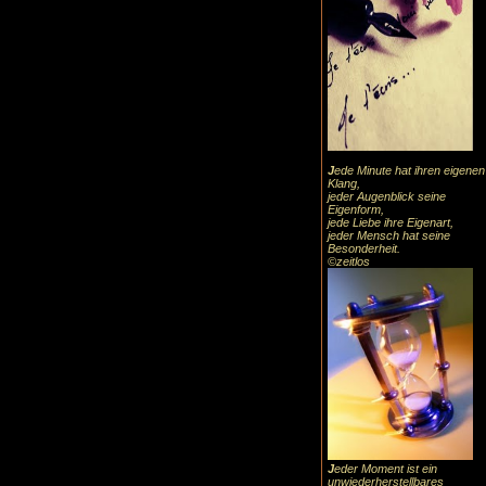
J
ede Minute hat ihren eigenen
Klang,
jeder Augenblick seine
Eigenform,
jede Liebe ihre Eigenart,
jeder Mensch hat seine
Besonderheit.
©zeitlos
J
eder Moment ist ein
unwiederherstellbares