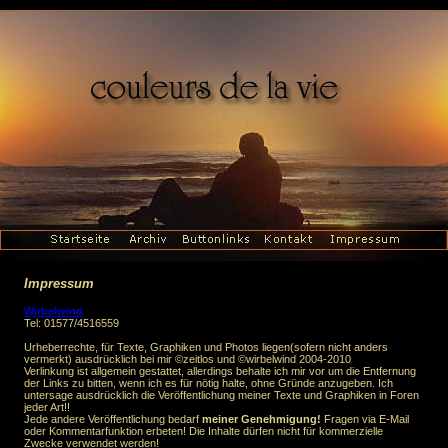
Impressum
Wirbelwind
Tel: 01577/4516559
Urheberrechte, für Texte, Graphiken und Photos liegen(sofern nicht anders
vermerkt) ausdrücklich bei mir ©zeitlos und ©wirbelwind 2004-2010
Verlinkung ist allgemein gestattet, allerdings behalte ich mir vor um die Entfernung
der Links zu bitten, wenn ich es für nötig halte, ohne Gründe anzugeben. Ich
untersage ausdrücklich die Veröffentlichung meiner Texte und Graphiken in Foren
jeder Art!!
Jede andere Veröffentlichung bedarf
meiner Genehmigung!
Fragen via E-Mail
oder Kommentarfunktion erbeten! Die Inhalte dürfen nicht für kommerzielle
Zwecke verwendet werden!