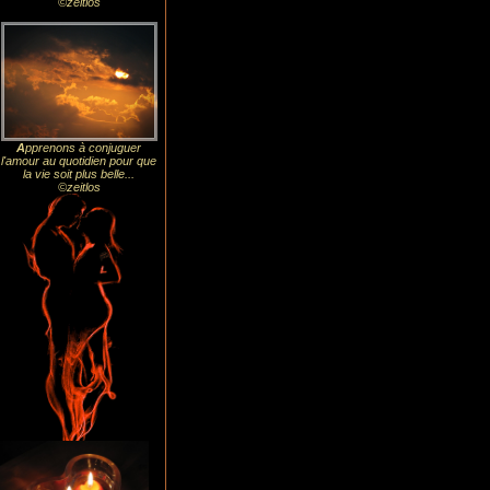
©zeitlos
A
pprenons à conjuguer
l'amour au quotidien pour que
la vie soit plus belle...
©zeitlos