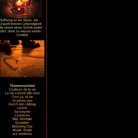
Hoffnung ist ein Stück ein
Urquell inneren Lebendigkeit
die einem einen Schritt weiter
führt, ohne zu wissen wohin.
©zeitlos
Themensortiert
Couleurs de la vie
La vie comme elle vient
Cest ça, la vie
Je pense que
Durch den (All)tag
Lecker
Synonyme
Leseecke
Bild, Wortbild
Quotidien
Blooming Day
Musik, Radio
ars medicina