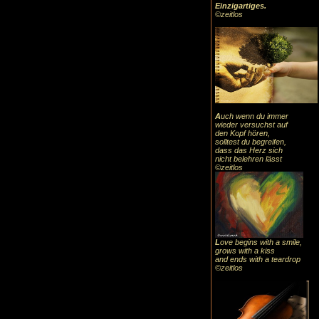
Einzigartiges
.
©zeitlos
A
uch
wenn du immer
wieder versuchst auf
den Kopf hören,
solltest du begreifen,
dass das
Herz sic
h
nicht belehren lässt
©zeitlos
L
ove begins with a smile,
grows with a kiss
and ends with a teardrop
©zeitlos