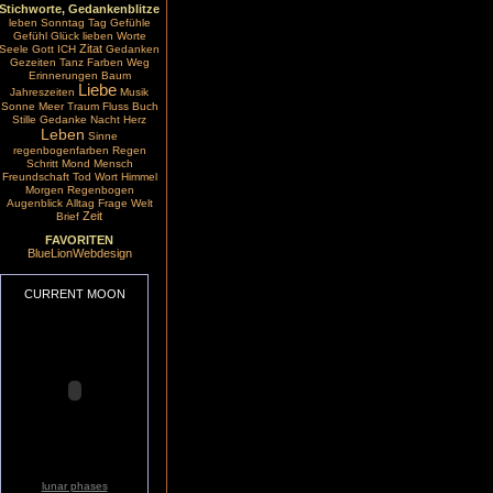
Stichworte, Gedankenblitze
leben
Sonntag
Tag
Gefühle
Gefühl
Glück
lieben
Worte
Zitat
Seele
Gott
ICH
Gedanken
Gezeiten
Tanz
Farben
Weg
Erinnerungen
Baum
Liebe
Jahreszeiten
Musik
Sonne
Meer
Traum
Fluss
Buch
Stille
Gedanke
Nacht
Herz
Leben
Sinne
regenbogenfarben
Regen
Schritt
Mond
Mensch
Freundschaft
Tod
Wort
Himmel
Morgen
Regenbogen
Augenblick
Alltag
Frage
Welt
Zeit
Brief
FAVORITEN
BlueLionWebdesign
CURRENT MOON
lunar phases