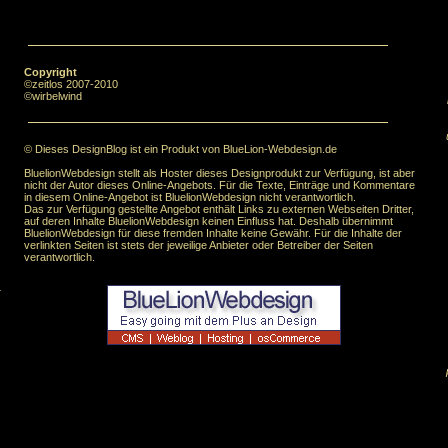
Copyright
©zeitlos 2007-2010
©wirbelwind
© Dieses DesignBlog ist ein Produkt von BlueLion-Webdesign.de
BluelionWebdesign stellt als Hoster dieses Designprodukt zur Verfügung, ist aber
nicht der Autor dieses Online-Angebots. Für die Texte, Einträge und Kommentare
in diesem Online-Angebot ist BluelionWebdesign nicht verantwortlich.
Das zur Verfügung gestellte Angebot enthält Links zu externen Webseiten Dritter,
auf deren Inhalte BluelionWebdesign keinen Einfluss hat. Deshalb übernimmt
BluelionWebdesign für diese fremden Inhalte keine Gewähr. Für die Inhalte der
verlinkten Seiten ist stets der jeweilige Anbieter oder Betreiber der Seiten
verantwortlich.
.