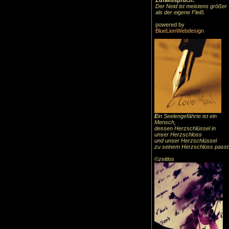
Zufallsspruch:
Der Neid ist meistens größer
als der eigene Fleiß.
powered by
BlueLionWebdesign
E
in Seelengefährte ist ein
Mensch,
dessen Herzschlüssel in
unser Herzschloss
und unser Herzschlüssel
zu seinem Herzschloss passt
©zeitlos