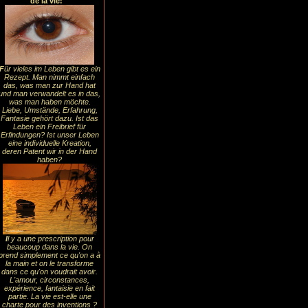
de la vie!
F
ür vieles im Leben gibt es ein
Rezept. Man nimmt einfach
das, was man zur Hand hat
und man verwandelt es in das,
was man haben möchte.
Liebe, Umstände, Erfahrung,
Fantasie gehört dazu. Ist das
Leben ein Freibrief für
Erfindungen? Ist unser Leben
eine individuelle Kreation,
deren Patent wir in der Hand
haben?
I
l y a une prescription pour
beaucoup dans la vie. On
prend simplement ce qu'on a à
la main et on le transforme
dans ce qu'on voudrait avoir.
L'amour, circonstances,
expérience, fantaisie en fait
partie. La vie est-elle une
charte pour des inventions ?