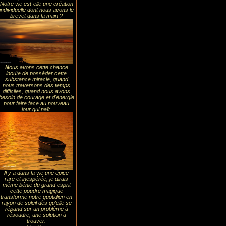
Notre vie est-elle une création
individuelle dont nous avons le
brevet dans la main ?
N
ous avons cette chance
inouïe de posséder cette
substance miracle, quand
nous traversons des temps
difficiles, quand nous avons
besoin de courage et d'énergie
pour faire face au nouveau
jour qui naît.
I
l y a dans la vie une épice
rare et inespérée, je dirais
même bénie du grand esprit
cette poudre magique
transforme notre quotidien en
rayon de soleil dès qu'elle se
répand sur un problème à
résoudre, une solution à
trouver.