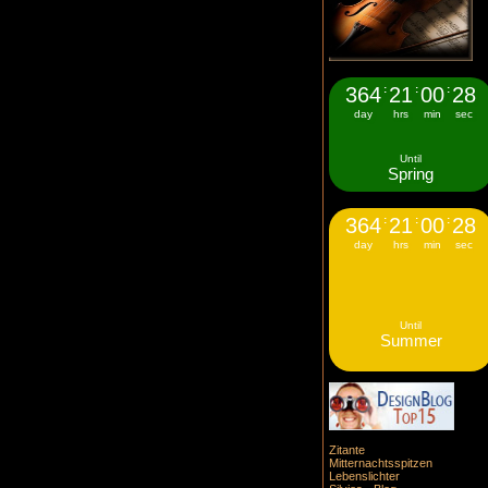
364
:
21
:
00
:
27
day
hrs
min
sec
Until
Spring
364
:
21
:
00
:
27
day
hrs
min
sec
Until
Summer
Zitante
Mitternachtsspitzen
Lebenslichter