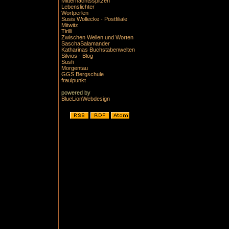
Mitternachtsspitzen
Lebenslichter
Wortperlen
Susis Wollecke - Postfiliale
Mitwitz
Tirilli
Zwischen Wellen und Worten
SaschaSalamander
Katharinas Buchstabenwelten
Silvios - Blog
Susfi
Morgentau
GGS Bergschule
fraulpunkt
powered by
BlueLionWebdesign