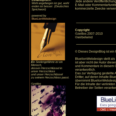
Zufallsspruch:
Jede andere Veröffentlichun
Wohl angefangen ist gut, wohl
E-Mail oder Kommentarfunktio
enden ist besser. (Deutsches
kommerzielle Zwecke verwe
Sprichwort)
powered by
BlueLionWebdesign
Copyright
©zeitlos 2007-2010
©wirbelwind
© Dieses DesignBlog ist ein
BluelionWebdesign stellt als
E
in Seelengefährte ist ein
ist aber nicht der Autor dies
Mensch,
und Kommentare in diesem O
dessen Herzschlüssel in
verantwortlich.
unser Herzschloss
Das zur Verfügung gestellte 
und unser Herzschlüssel
Dritter, auf deren Inhalte B
zu seinem Herzschloss passt.
übernimmt BluelionWebdesign
©zeitlos
Für die Inhalte der verlinkten
Betreiber der Seiten verantwo