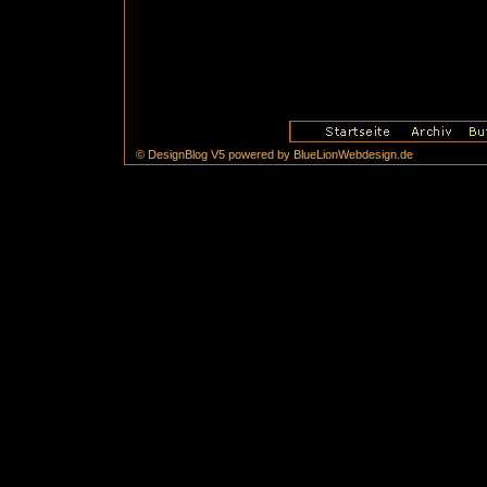
© DesignBlog V5 powered by BlueLionWebdesign.de