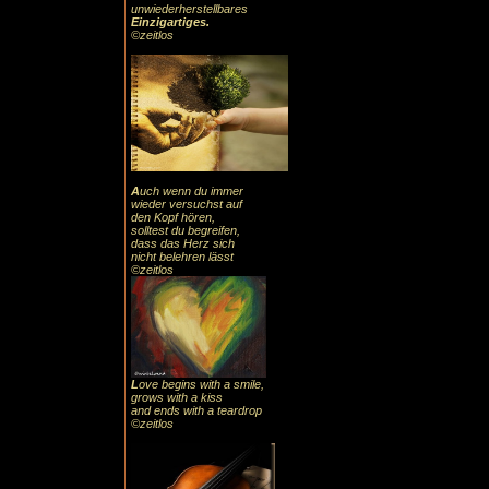
unwiederherstellbares
Einzigartiges
.
©zeitlos
A
uch
wenn du immer
wieder versuchst auf
den Kopf hören,
solltest du begreifen,
dass das
Herz sic
h
nicht belehren lässt
©zeitlos
L
ove begins with a smile,
grows with a kiss
and ends with a teardrop
©zeitlos