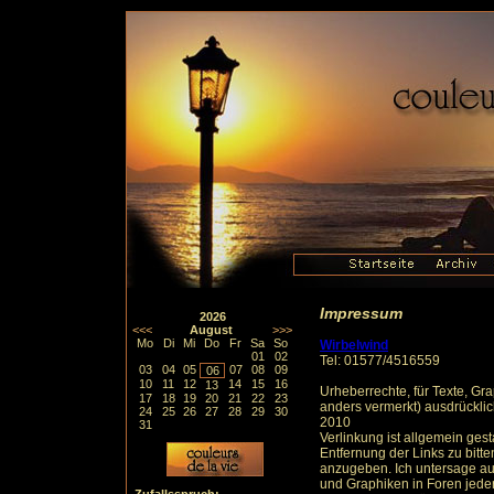
Impressum
2026
<<<
August
>>>
Mo
Di
Mi
Do
Fr
Sa
So
Wirbelwind
01
02
Tel: 01577/4516559
03
04
05
07
08
09
06
10
11
12
14
15
16
13
Urheberrechte, für Texte, Gr
17
18
19
20
21
22
23
anders vermerkt) ausdrücklic
24
25
26
27
28
29
30
2010
31
Verlinkung ist allgemein gesta
Entfernung der Links zu bitte
anzugeben. Ich untersage aus
und Graphiken in Foren jeder 