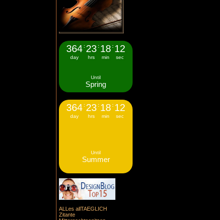
364
:
23
:
18
:
11
day
hrs
min
sec
Until
Spring
364
:
23
:
18
:
11
day
hrs
min
sec
Until
Summer
ALLes allTAEGLICH
Zitante