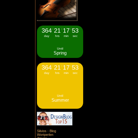
364
:
21
:
17
:
53
day
hrs
min
sec
Until
Spring
364
:
21
:
17
:
53
day
hrs
min
sec
Until
Summer
Silvios - Blog
Wortperlen