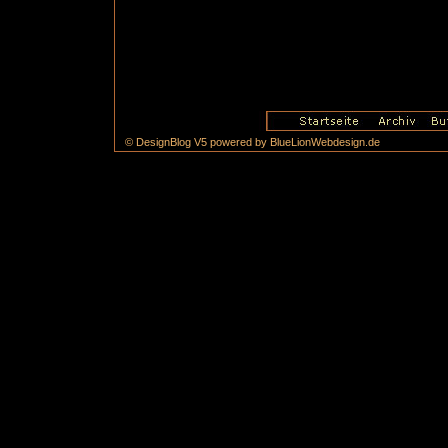
© DesignBlog V5 powered by BlueLionWebdesign.de