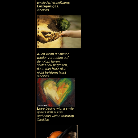
unwiederherstellbares
Einzigartiges
.
©zeitlos
A
uch
wenn du immer
wieder versuchst auf
den Kopf hören,
solltest du begreifen,
dass das
Herz sic
h
nicht belehren lässt
©zeitlos
L
ove begins with a smile,
grows with a kiss
and ends with a teardrop
©zeitlos