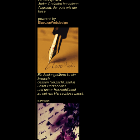
Zufallsspruch:
Jeder Gedanke hat seinen
Abgrund, der gute wie der
böse.
powered by
BlueLionWebdesign
E
in Seelengefährte ist ein
Mensch,
dessen Herzschlüssel in
unser Herzschloss
und unser Herzschlüssel
zu seinem Herzschloss passt.
©zeitlos