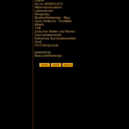
Zitante
ALLes allTAEGLICH
Mitternachtsspitzen
Lebenslichter
Morgentau
BluelionWebdesign - Blog
Susis Wollecke - Postfiliale
Mitwitz
Tirilli
Zwischen Wellen und Worten
SaschaSalamander
Katharinas Buchstabenwelten
Susfi
GGS Bergschule
powered by
BlueLionWebdesign