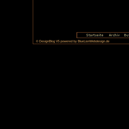
© DesignBlog V5 powered by BlueLionWebdesign.de