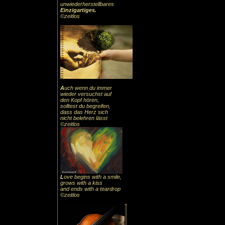
unwiederherstellbares
Einzigartiges
.
©zeitlos
A
uch
wenn du immer
wieder versuchst auf
den Kopf hören,
solltest du begreifen,
dass das
Herz sic
h
nicht belehren lässt
©zeitlos
L
ove begins with a smile,
grows with a kiss
and ends with a teardrop
©zeitlos