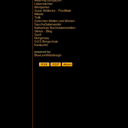
Mitternachtsspitzen
Lebenslichter
Wortperlen
Susis Wollecke - Postfiliale
Mitwitz
Tirilli
Zwischen Wellen und Worten
SaschaSalamander
Katharinas Buchstabenwelten
Silvios - Blog
Susfi
Morgentau
GGS Bergschule
fraulpunkt
powered by
BlueLionWebdesign