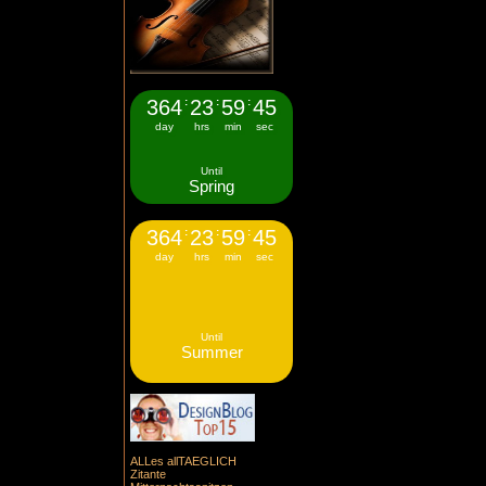
364
:
23
:
59
:
44
day
hrs
min
sec
Until
Spring
364
:
23
:
59
:
44
day
hrs
min
sec
Until
Summer
ALLes allTAEGLICH
Zitante