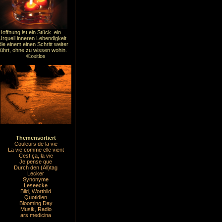
Hoffnung ist ein Stück ein
Urquell inneren Lebendigkeit
die einem einen Schritt weiter
führt, ohne zu wissen wohin.
©zeitlos
Themensortiert
Couleurs de la vie
La vie comme elle vient
Cest ça, la vie
Je pense que
Durch den (All)tag
Lecker
Synonyme
Leseecke
Bild, Wortbild
Quotidien
Blooming Day
Musik, Radio
ars medicina