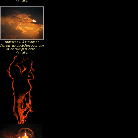
©zeitlos
A
pprenons à conjuguer
l'amour au quotidien pour que
la vie soit plus belle...
©zeitlos