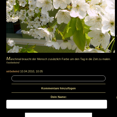
M
anchmal braucht der Mensch zusätzlich Farbe um den Tag in die Zeit zu malen.
©wirbelwind
wirbelwind
10.04.2010, 10.05
.
Kommentare hinzufügen
Dein Name: