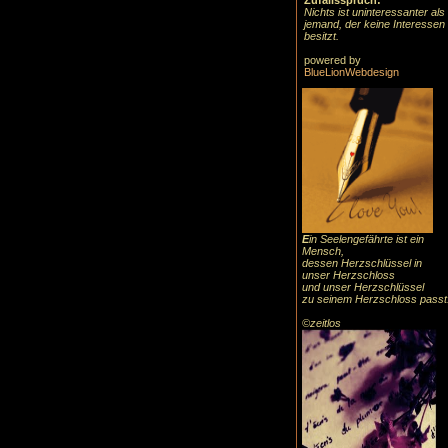
Zufallsspruch:
Nichts ist uninteressanter als
jemand, der keine Interessen
besitzt.
powered by
BlueLionWebdesign
E
in Seelengefährte ist ein
Mensch,
dessen Herzschlüssel in
unser Herzschloss
und unser Herzschlüssel
zu seinem Herzschloss passt
©zeitlos