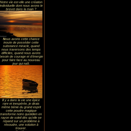
Notre vie est-elle une création
individuelle dont nous avons le
brevet dans la main ?
N
ous avons cette chance
inouïe de posséder cette
substance miracle, quand
nous traversons des temps
difficiles, quand nous avons
besoin de courage et d'énergie
pour faire face au nouveau
jour qui naît.
I
l y a dans la vie une épice
rare et inespérée, je dirais
même bénie du grand esprit
cette poudre magique
transforme notre quotidien en
rayon de soleil dès qu'elle se
répand sur un problème à
résoudre, une solution à
trouver.