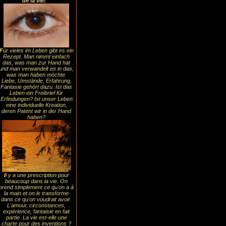
de la vie!
F
ür vieles im Leben gibt es ein
Rezept. Man nimmt einfach
das, was man zur Hand hat
und man verwandelt es in das,
was man haben möchte.
Liebe, Umstände, Erfahrung,
Fantasie gehört dazu. Ist das
Leben ein Freibrief für
Erfindungen? Ist unser Leben
eine individuelle Kreation,
deren Patent wir in der Hand
haben?
I
l y a une prescription pour
beaucoup dans la vie. On
prend simplement ce qu'on a à
la main et on le transforme
dans ce qu'on voudrait avoir.
L'amour, circonstances,
expérience, fantaisie en fait
partie. La vie est-elle une
charte pour des inventions ?