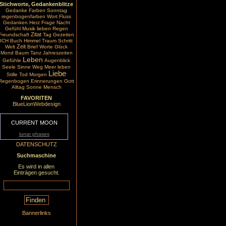
Stichworte, Gedankenblitze
Gedanke
Farben
Sonntag
regenbogenfarben
Wort
Fluss
Gedanken
Herz
Frage
Nacht
Gefühl
Musik
lieben
Regen
Zitat
Freundschaft
Tag
Gezeiten
ICH
Buch
Himmel
Traum
Schritt
Zeit
Welt
Brief
Worte
Glück
Mond
Baum
Tanz
Jahreszeiten
Leben
Gefühle
Augenblick
Seele
Sinne
Weg
Meer
leben
Liebe
Stille
Tod
Morgen
Regenbogen
Erinnerungen
Gott
Alltag
Sonne
Mensch
FAVORITEN
BlueLionWebdesign
CURRENT MOON
lunar phases
DATENSCHUTZ
Suchmaschine
Es wird in allen
Einträgen gesucht.
Bannerlinks