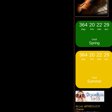
364
:
20
:
22
:
29
day
hrs
min
sec
Until
Spring
364
:
20
:
22
:
29
day
hrs
min
sec
Until
Summer
ALLes allTAEGLICH
Zitante