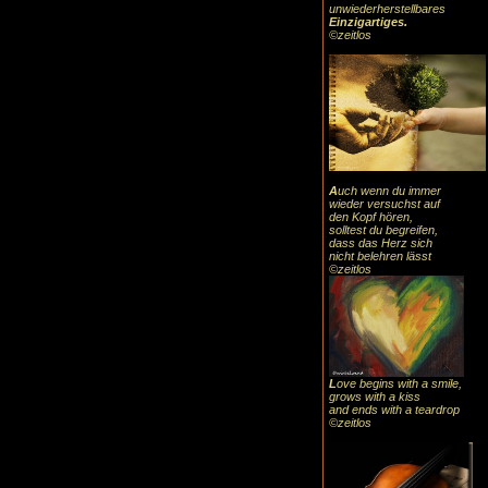
unwiederherstellbares
Einzigartiges
.
©zeitlos
A
uch
wenn du immer
wieder versuchst auf
den Kopf hören,
solltest du begreifen,
dass das
Herz sic
h
nicht belehren lässt
©zeitlos
L
ove begins with a smile,
grows with a kiss
and ends with a teardrop
©zeitlos