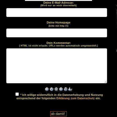
Deine E-Mail-Adresse:
(Wird nur an mich übermittelt)
Deine Homepage
:
(bitte mit http://)
Dein Kommentar:
( HTML ist
nicht
erlaubt. URLs werden automatisch umgewandelt.)
* Ich willige widerruflich in die Datenerhebung und Nutzung
entsprechend der folgenden
Erklärung zum Datenschutz
ein.