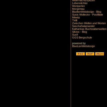
Mitternachtsspitzen
Lebenslichter
Wortperlen
Morgentau
BluelionWebdesign - Blog
Susis Wollecke - Postfiliale
Mitwitz
Tirilli
Zwischen Wellen und Worten
SaschaSalamander
Katharinas Buchstabenwelten
Silvios - Blog
Susfi
GGS Bergschule
powered by
BlueLionWebdesign