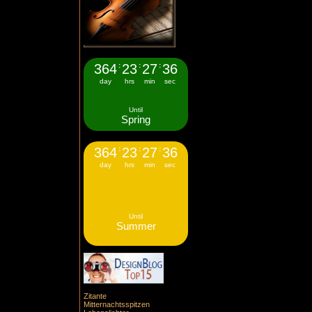
364
:
23
:
27
:
34
day
hrs
min
sec
Until
Spring
364
:
23
:
27
:
34
day
hrs
min
sec
Until
Summer
Zitante
Mitternachtsspitzen