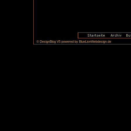
© DesignBlog V5 powered by BlueLionWebdesign.de