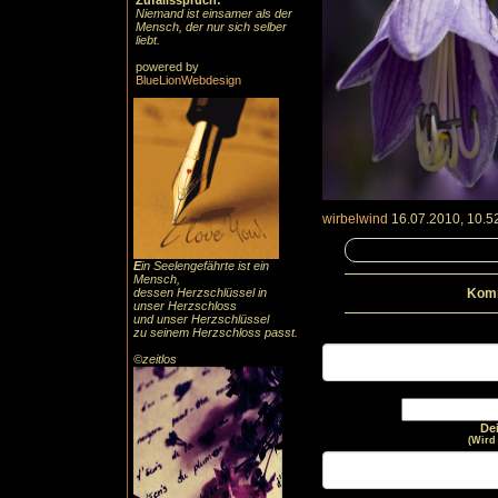
Zufallsspruch:
Niemand ist einsamer als der
Mensch, der nur sich selber
liebt.
powered by
BlueLionWebdesign
wirbelwind
16.07.2010, 10.5
E
in Seelengefährte ist ein
Mensch,
dessen Herzschlüssel in
Komm
unser Herzschloss
und unser Herzschlüssel
zu seinem Herzschloss passt.
©zeitlos
De
(Wird