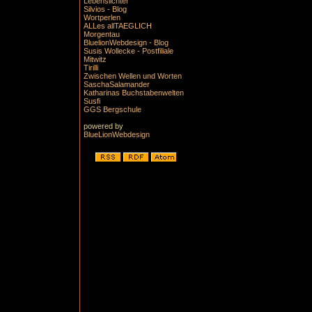
Lebenslichter
Silvios - Blog
Wortperlen
ALLes allTAEGLICH
Morgentau
BluelionWebdesign - Blog
Susis Wollecke - Postfiliale
Mitwitz
Tirilli
Zwischen Wellen und Worten
SaschaSalamander
Katharinas Buchstabenwelten
Susfi
GGS Bergschule
powered by
BlueLionWebdesign