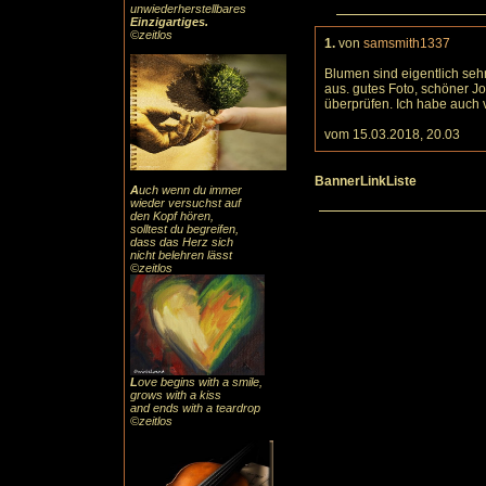
unwiederherstellbares
Einzigartiges
.
©zeitlos
1.
von
samsmith1337
Blumen sind eigentlich sehr
aus. gutes Foto, schöner J
überprüfen. Ich habe auch 
vom 15.03.2018, 20.03
BannerLinkListe
A
uch
wenn du immer
wieder versuchst auf
den Kopf hören,
solltest du begreifen,
dass das
Herz sic
h
nicht belehren lässt
©zeitlos
L
ove begins with a smile,
grows with a kiss
and ends with a teardrop
©zeitlos