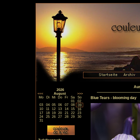
Aus
2026
<<<
August
>>>
Mo
Di
Mi
Do
Fr
Sa
So
Blue Tears - blooming day
01
02
03
04
05
06
07
08
09
10
11
12
13
14
15
16
17
18
19
20
21
22
23
24
25
26
27
28
29
30
31