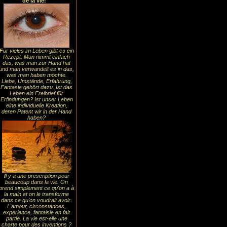
de la vie!
F
ür vieles im Leben gibt es ein
Rezept. Man nimmt einfach
das, was man zur Hand hat
und man verwandelt es in das,
was man haben möchte.
Liebe, Umstände, Erfahrung,
Fantasie gehört dazu. Ist das
Leben ein Freibrief für
Erfindungen? Ist unser Leben
eine individuelle Kreation,
deren Patent wir in der Hand
haben?
I
l y a une prescription pour
beaucoup dans la vie. On
prend simplement ce qu'on a à
la main et on le transforme
dans ce qu'on voudrait avoir.
L'amour, circonstances,
expérience, fantaisie en fait
partie. La vie est-elle une
charte pour des inventions ?