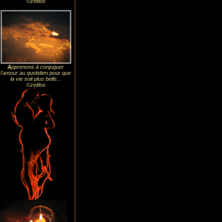
©zeitlos
A
pprenons à conjuguer
l'amour au quotidien pour que
la vie soit plus belle...
©zeitlos