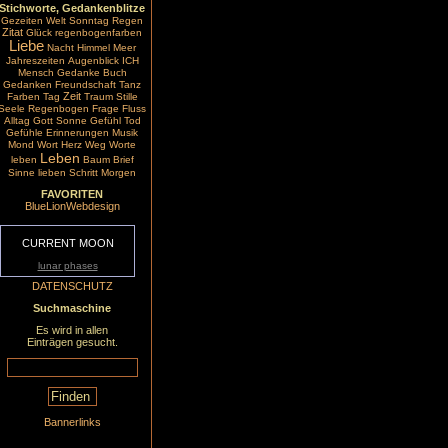
Stichworte, Gedankenblitze
Gezeiten
Welt
Sonntag
Regen
Zitat
Glück
regenbogenfarben
Liebe
Nacht
Himmel
Meer
Jahreszeiten
Augenblick
ICH
Mensch
Gedanke
Buch
Gedanken
Freundschaft
Tanz
Zeit
Farben
Tag
Traum
Stille
Seele
Regenbogen
Frage
Fluss
Alltag
Gott
Sonne
Gefühl
Tod
Gefühle
Erinnerungen
Musik
Mond
Wort
Herz
Weg
Worte
Leben
leben
Baum
Brief
Sinne
lieben
Schritt
Morgen
FAVORITEN
BlueLionWebdesign
CURRENT MOON
lunar phases
DATENSCHUTZ
Suchmaschine
Es wird in allen
Einträgen gesucht.
Bannerlinks