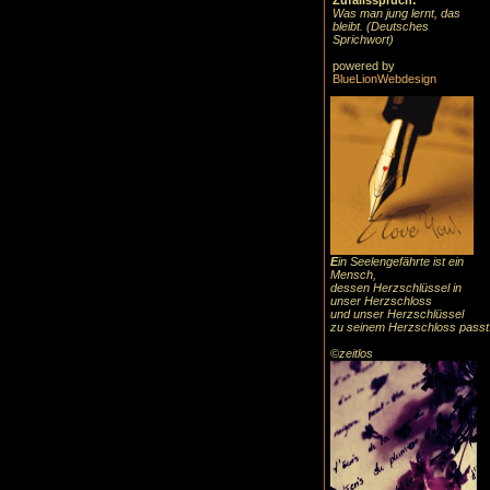
Zufallsspruch:
Was man jung lernt, das
bleibt. (Deutsches
Sprichwort)
powered by
BlueLionWebdesign
E
in Seelengefährte ist ein
Mensch,
dessen Herzschlüssel in
unser Herzschloss
und unser Herzschlüssel
zu seinem Herzschloss passt
©zeitlos