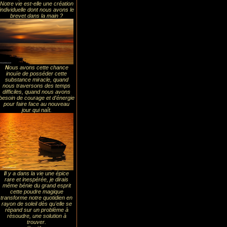
Notre vie est-elle une création
individuelle dont nous avons le
brevet dans la main ?
N
ous avons cette chance
inouïe de posséder cette
substance miracle, quand
nous traversons des temps
difficiles, quand nous avons
besoin de courage et d'énergie
pour faire face au nouveau
jour qui naît.
I
l y a dans la vie une épice
rare et inespérée, je dirais
même bénie du grand esprit
cette poudre magique
transforme notre quotidien en
rayon de soleil dès qu'elle se
répand sur un problème à
résoudre, une solution à
trouver.