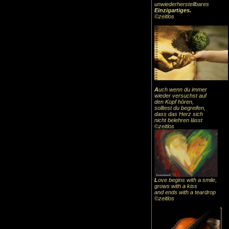
unwiederherstellbares
Einzigartiges
.
©zeitlos
A
uch
wenn du immer
wieder versuchst auf
den Kopf hören,
solltest du begreifen,
dass das
Herz sic
h
nicht belehren lässt
©zeitlos
L
ove begins with a smile,
grows with a kiss
and ends with a teardrop
©zeitlos