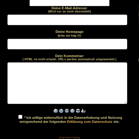
Deine E-Mail-Adresse:
(Wird nur an mich übermittelt)
Deine Homepage
:
(bitte mit http://)
Dein Kommentar:
( HTML ist
nicht
erlaubt. URLs werden automatisch umgewandelt.)
* Ich willige widerruflich in die Datenerhebung und Nutzung
entsprechend der folgenden
Erklärung zum Datenschutz
ein.