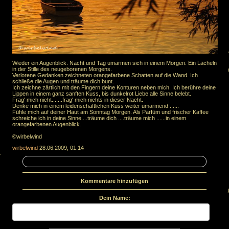
Wieder ein Augenblick. Nacht und Tag umarmen sich in einem Morgen. Ein Lächeln
in der Stille des neugeborenen Morgens.
Verlorene Gedanken zeichneten orangefarbene Schatten auf die Wand. Ich
schließe die Augen und träume dich bunt.
Ich zeichne zärtlich mit den Fingern deine Konturen neben mich. Ich berühre deine
Lippen in einem ganz sanften Kuss, bis dunkelrot Liebe alle Sinne belebt.
Frag' mich nicht.......frag' mich nichts in dieser Nacht.
Denke mich in einem leidenschaftlichen Kuss weiter umarmend ......
Fühle mich auf deiner Haut am Sonntag Morgen. Als Parfüm und frischer Kaffee
schreiche ich in deine Sinne....träume dich ....träume mich ......in einem
orangefarbenen Augenblick.
©wirbelwind
wirbelwind
28.06.2009, 01.14
.
Kommentare hinzufügen
Dein Name: