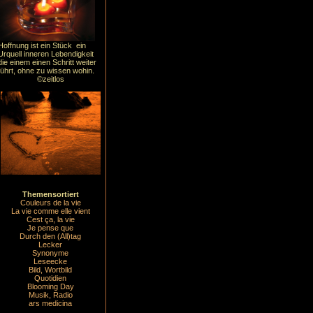
Hoffnung ist ein Stück ein
Urquell inneren Lebendigkeit
die einem einen Schritt weiter
führt, ohne zu wissen wohin.
©zeitlos
Themensortiert
Couleurs de la vie
La vie comme elle vient
Cest ça, la vie
Je pense que
Durch den (All)tag
Lecker
Synonyme
Leseecke
Bild, Wortbild
Quotidien
Blooming Day
Musik, Radio
ars medicina