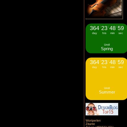
364
:
23
:
48
:
58
day
hrs
min
sec
Until
Spring
364
:
23
:
48
:
58
day
hrs
min
sec
Until
Summer
Wortperlen
Zitante