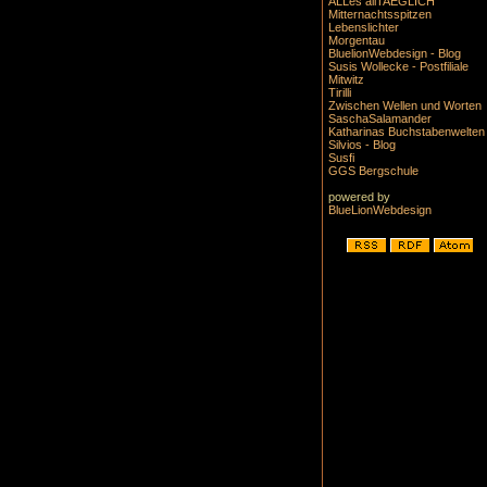
ALLes allTAEGLICH
Mitternachtsspitzen
Lebenslichter
Morgentau
BluelionWebdesign - Blog
Susis Wollecke - Postfiliale
Mitwitz
Tirilli
Zwischen Wellen und Worten
SaschaSalamander
Katharinas Buchstabenwelten
Silvios - Blog
Susfi
GGS Bergschule
powered by
BlueLionWebdesign