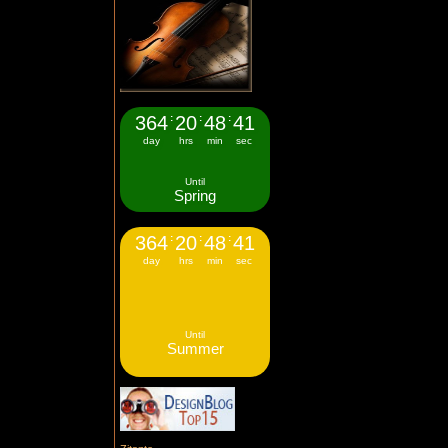
364
:
20
:
48
:
41
day
hrs
min
sec
Until
Spring
364
:
20
:
48
:
41
day
hrs
min
sec
Until
Summer