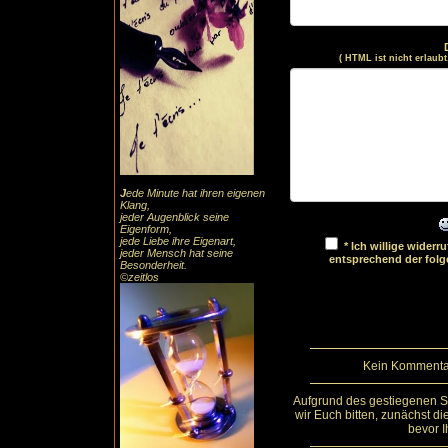
( HTML ist
nicht
erlaubt
J
ede Minute hat ihren eigenen
Klang,
jeder Augenblick seine
Eigenform,
jede Liebe ihre Eigenart,
* Ich willige wider
jeder Mensch hat seine
entsprechend der fol
Besonderheit.
©zeitlos
Kein Kommentar
Aufgrund des gestiegenen 
wir Euch bitten, zunächst d
bevor I