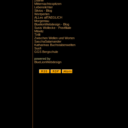
Zitante
Mitternachtsspitzen
Lebenslichter
Silvios - Blog
Wortperlen
ALLes allTAEGLICH
Morgentau
BluelionWebdesign - Blog
Susis Wollecke - Postfiliale
Mitwitz
Tirilli
Zwischen Wellen und Worten
SaschaSalamander
Katharinas Buchstabenwelten
Susfi
GGS Bergschule
powered by
BlueLionWebdesign