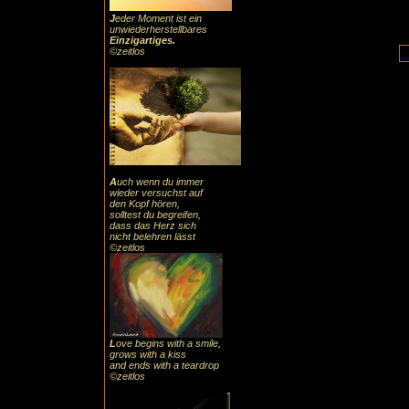
J
eder Moment ist ein
unwiederherstellbares
Einzigartiges
.
©zeitlos
A
uch
wenn du immer
wieder versuchst auf
den Kopf hören,
solltest du begreifen,
dass das
Herz sic
h
nicht belehren lässt
©zeitlos
L
ove begins with a smile,
grows with a kiss
and ends with a teardrop
©zeitlos