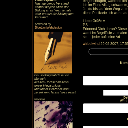
Zufallsspruch:
eingeschlagen, während ich 
Hast du genug Verstand,
ich im Fluss Alltag schwamm, 
kannst du jede Stufe der
Ja, du bist auf dem Weg zu m
Bildung erreichen, niemals
diese Postkarte. Ich warte au
aber ersetzt die Bildung den
Verstand.
Liebe Grüße A
powered by
P.S.
BlueLionWebdesign
Erinnerst Dich daran? Diese 
warst im Begriff sie zu malen.
sie, - jeder auf seine Art.
wirbelwind
29.05.2007, 17.5
Komm
E
in Seelengefährte ist ein
Mensch,
dessen Herzschlüssel in
unser Herzschloss
und unser Herzschlüssel
zu seinem Herzschloss passt.
De
©zeitlos
(Wird