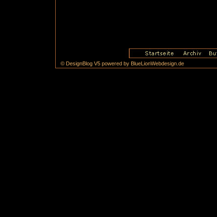
© DesignBlog V5 powered by BlueLionWebdesign.de