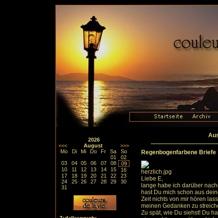
Aus
2026
<<<
August
>>>
Mo
Di
Mi
Do
Fr
Sa
So
Regenbogenfarbene Briefe
01
02
03
04
05
06
07
08
09
10
11
12
13
14
15
16
17
18
19
20
21
22
23
Liebe E,
24
25
26
27
28
29
30
lange habe ich darüber nachg
31
hast Du mich schon aus dein
Zeit nichts von mir hören las
meinen Gedanken zu streich
Zu spät, wie Du siehst! Du 