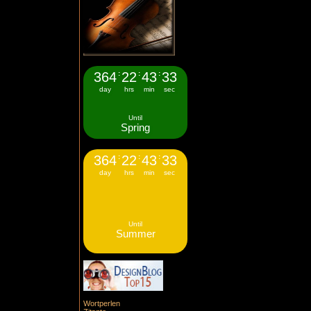
364
:
22
:
43
:
33
day
hrs
min
sec
Until
Spring
364
:
22
:
43
:
33
day
hrs
min
sec
Until
Summer
Wortperlen