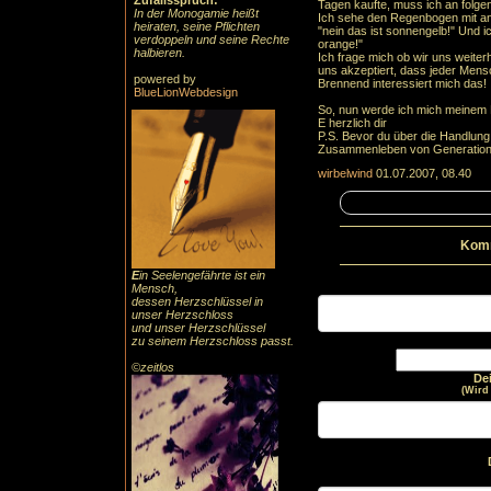
Zufallsspruch:
Tagen kaufte, muss ich an folg
In der Monogamie heißt
Ich sehe den Regenbogen mit an
heiraten, seine Pflichten
"nein das ist sonnengelb!" Und i
verdoppeln und seine Rechte
orange!"
halbieren.
Ich frage mich ob wir uns weite
uns akzeptiert, dass jeder Mens
powered by
Brennend interessiert mich das!
BlueLionWebdesign
So, nun werde ich mich meinem
E herzlich dir
P.S. Bevor du über die Handlung
Zusammenleben von Generation
wirbelwind
01.07.2007, 08.40
Komm
E
in Seelengefährte ist ein
Mensch,
dessen Herzschlüssel in
unser Herzschloss
und unser Herzschlüssel
zu seinem Herzschloss passt.
©zeitlos
De
(Wird