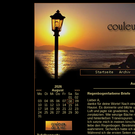
Au
2026
<<<
August
>>>
Regenbogenfarbene Briefe
Mo
Di
Mi
Do
Fr
Sa
So
01
02
Lieber A,
03
04
05
06
07
09
08
danke für deine Worte! Nach eine
10
11
12
13
14
16
15
Hause. Es donnerte und blitzte u
17
18
19
20
21
22
23
Luft und jagte sie gnadenlos, bi
24
25
26
27
28
29
30
zerplatzten. Wie winzige Bäche 
31
und hinterließen Tränenspuren.
Ich setzte mich in meinen kirschr
liebe den Regenbogen. Bestimmt 
wahrnimmt. Sicherlich hätte ich
Während ich die ersten Seiten ei