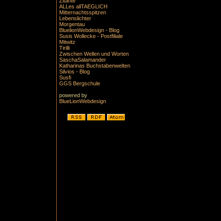
Zitante
ALLes allTAEGLICH
Mitternachtsspitzen
Lebenslichter
Morgentau
BluelionWebdesign - Blog
Susis Wollecke - Postfiliale
Mitwitz
Tirilli
Zwischen Wellen und Worten
SaschaSalamander
Katharinas Buchstabenwelten
Silvios - Blog
Susfi
GGS Bergschule
powered by
BlueLionWebdesign