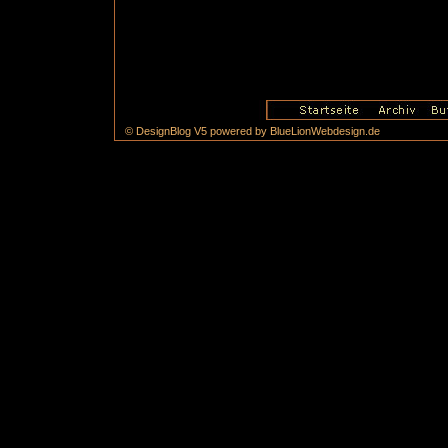
© DesignBlog V5 powered by BlueLionWebdesign.de