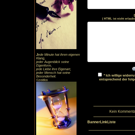
( HTML ist
nicht
erlaubt
J
ede Minute hat ihren eigenen
Klang,
jeder Augenblick seine
Eigenform,
jede Liebe ihre Eigenart,
jeder Mensch hat seine
* Ich willige wider
Besonderheit.
entsprechend der fol
©zeitlos
Kein Kommentar
BannerLinkListe