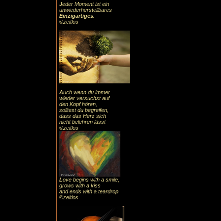
J
eder Moment ist ein
unwiederherstellbares
Einzigartiges
.
©zeitlos
A
uch
wenn du immer
wieder versuchst auf
den Kopf hören,
solltest du begreifen,
dass das
Herz sic
h
nicht belehren lässt
©zeitlos
L
ove begins with a smile,
grows with a kiss
and ends with a teardrop
©zeitlos