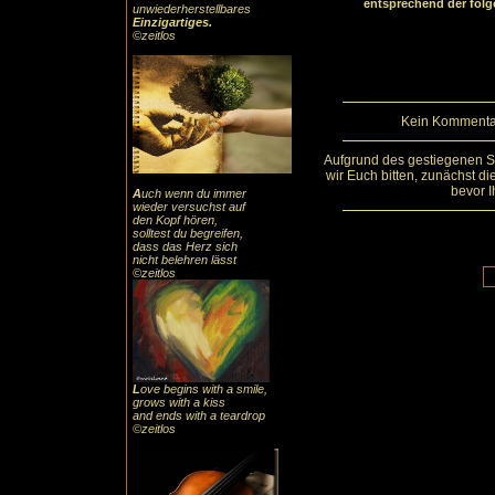
entsprechend der fol
unwiederherstellbares
Einzigartiges
.
©zeitlos
Kein Kommentar
Aufgrund des gestiegenen 
wir Euch bitten, zunächst d
bevor I
A
uch
wenn du immer
wieder versuchst auf
den Kopf hören,
solltest du begreifen,
dass das
Herz sic
h
nicht belehren lässt
©zeitlos
L
ove begins with a smile,
grows with a kiss
and ends with a teardrop
©zeitlos