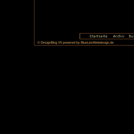
© DesignBlog V5 powered by BlueLionWebdesign.de