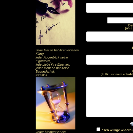
De
(Wird
J
ede Minute hat ihren eigenen
Klang,
jeder Augenblick seine
Eigenform,
jede Liebe ihre Eigenart,
jeder Mensch hat seine
Besonderheit.
( HTML ist
nicht
erlaubt
©zeitlos
* Ich willige wider
J
eder Moment ist ein