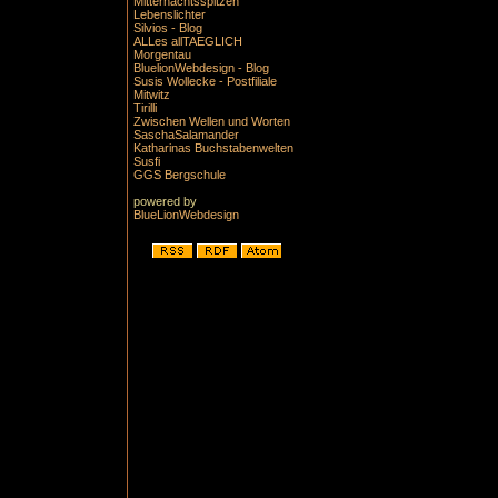
Mitternachtsspitzen
Lebenslichter
Silvios - Blog
ALLes allTAEGLICH
Morgentau
BluelionWebdesign - Blog
Susis Wollecke - Postfiliale
Mitwitz
Tirilli
Zwischen Wellen und Worten
SaschaSalamander
Katharinas Buchstabenwelten
Susfi
GGS Bergschule
powered by
BlueLionWebdesign