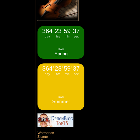
364
:
23
:
59
:
37
day
hrs
min
sec
Until
Spring
364
:
23
:
59
:
37
day
hrs
min
sec
Until
Summer
Wortperlen
Zitante