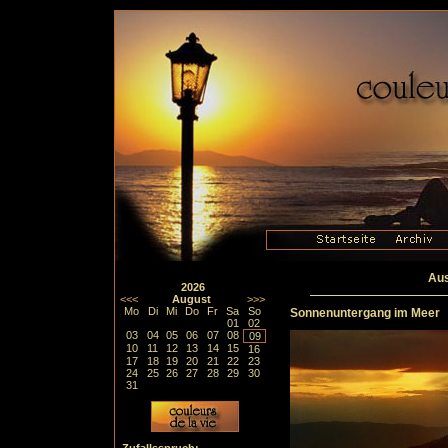
Aus
2026
<<<
August
>>>
Mo
Di
Mi
Do
Fr
Sa
So
Sonnenuntergang im Meer
01
02
03
04
05
06
07
08
09
10
11
12
13
14
15
16
17
18
19
20
21
22
23
24
25
26
27
28
29
30
31