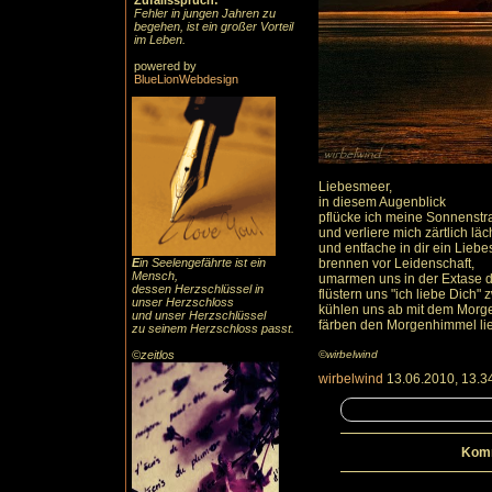
Zufallsspruch:
Fehler in jungen Jahren zu
begehen, ist ein großer Vorteil
im Leben.
powered by
BlueLionWebdesign
Liebesmeer,
in diesem Augenblick
pflücke ich meine Sonnenst
und verliere mich zärtlich läc
und entfache in dir ein Liebe
E
in Seelengefährte ist ein
brennen vor Leidenschaft,
Mensch,
umarmen uns in der Extase d
dessen Herzschlüssel in
flüstern uns "ich liebe Dich
unser Herzschloss
kühlen uns ab mit dem Morg
und unser Herzschlüssel
färben den Morgenhimmel lie
zu seinem Herzschloss passt.
©zeitlos
©wirbelwind
wirbelwind
13.06.2010, 13.3
Komm