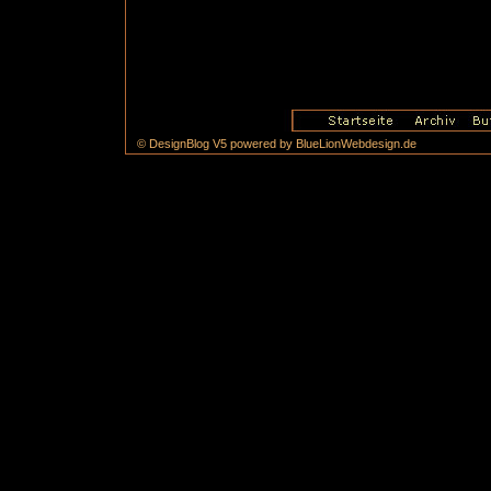
© DesignBlog V5 powered by BlueLionWebdesign.de