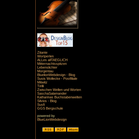
Zitante
Wortperlen
ALLes allTAEGLICH
Mitternachtsspitzen
Lebenslichter
Morgentau
BluelionWebdesign - Blog
Susis Wollecke - Postfiliale
Mitwitz
Tirilli
Zwischen Wellen und Worten
SaschaSalamander
Katharinas Buchstabenwelten
Silvios - Blog
Susfi
GGS Bergschule
powered by
BlueLionWebdesign