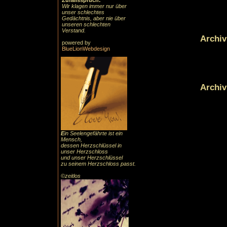
Zufallsspruch:
Wir klagen immer nur über
unser schlechtes
Gedächtnis, aber nie über
unseren schlechten
Verstand.
Archiv
powered by
BlueLionWebdesign
Archiv
E
in Seelengefährte ist ein
Mensch,
dessen Herzschlüssel in
unser Herzschloss
und unser Herzschlüssel
zu seinem Herzschloss passt.
©zeitlos