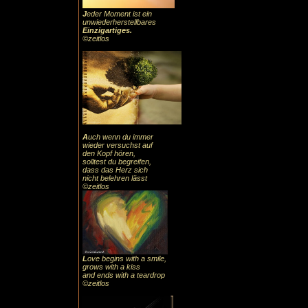
J
eder Moment ist ein
unwiederherstellbares
Einzigartiges
.
©zeitlos
A
uch
wenn du immer
wieder versuchst auf
den Kopf hören,
solltest du begreifen,
dass das
Herz sic
h
nicht belehren lässt
©zeitlos
L
ove begins with a smile,
grows with a kiss
and ends with a teardrop
©zeitlos