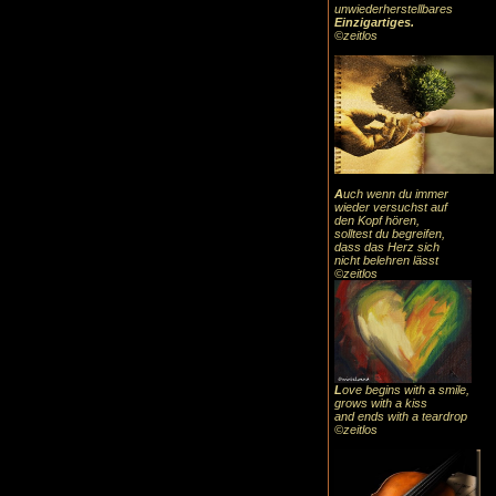
unwiederherstellbares
Einzigartiges
.
©zeitlos
A
uch
wenn du immer
wieder versuchst auf
den Kopf hören,
solltest du begreifen,
dass das
Herz sic
h
nicht belehren lässt
©zeitlos
L
ove begins with a smile,
grows with a kiss
and ends with a teardrop
©zeitlos