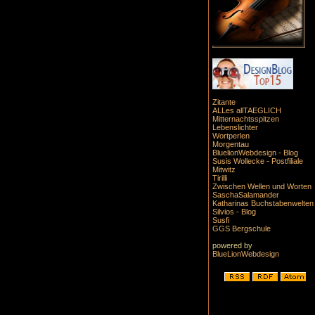
Zitante
ALLes allTAEGLICH
Mitternachtsspitzen
Lebenslichter
Wortperlen
Morgentau
BluelionWebdesign - Blog
Susis Wollecke - Postfiliale
Mitwitz
Tirilli
Zwischen Wellen und Worten
SaschaSalamander
Katharinas Buchstabenwelten
Silvios - Blog
Susfi
GGS Bergschule
powered by
BlueLionWebdesign