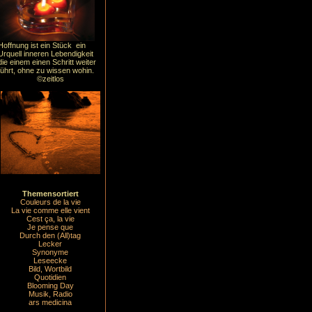
Hoffnung ist ein Stück ein
Urquell inneren Lebendigkeit
die einem einen Schritt weiter
führt, ohne zu wissen wohin.
©zeitlos
Themensortiert
Couleurs de la vie
La vie comme elle vient
Cest ça, la vie
Je pense que
Durch den (All)tag
Lecker
Synonyme
Leseecke
Bild, Wortbild
Quotidien
Blooming Day
Musik, Radio
ars medicina