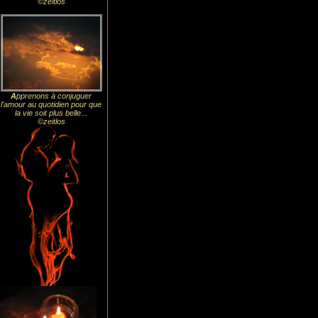
©zeitlos
A
pprenons à conjuguer
l'amour au quotidien pour que
la vie soit plus belle...
©zeitlos