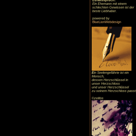
Zufallsspruch:
Ein Ehemann mit einem
schlechten Gewissen ist der
beste Liebhaber.
powered by
BlueLionWebdesign
E
in Seelengefährte ist ein
Mensch,
dessen Herzschlüssel in
unser Herzschloss
und unser Herzschlüssel
zu seinem Herzschloss passt
©zeitlos