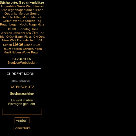
Stichworte, Gedankenblitze
Augenblick
Seele
Weg
Himmel
Stille
regenbogenfarben
leben
Gedanke
Morgen
Sonne
Gefühle
Alltag
Mond
Mensch
Gefühl
Wort
Gedanken
Tag
Regenbogen
Nacht
Frage
Herz
Leben
Sonntag
Tanz
Zitat
Gezeiten
Jahreszeiten
Tod
Brief
Glück
Baum
Fluss
ICH
Gott
Zeit
Meer
Welt
Freundschaft
Liebe
Schritt
Sinne
Buch
Traum
Farben
Erinnerungen
Musik
lieben
Worte
Regen
FAVORITEN
BlueLionWebdesign
CURRENT MOON
lunar phases
DATENSCHUTZ
Suchmaschine
Es wird in allen
Einträgen gesucht.
Bannerlinks