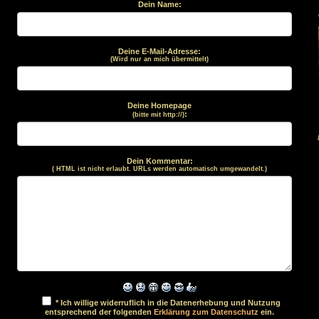
Dein Name:
Deine E-Mail-Adresse:
(Wird nur an mich übermittelt)
Deine Homepage
:
(bitte mit http://)
Dein Kommentar:
( HTML ist
nicht
erlaubt. URLs werden automatisch umgewandelt.)
* Ich willige widerruflich in die Datenerhebung und Nutzung
entsprechend der folgenden
Erklärung zum Datenschutz
ein.