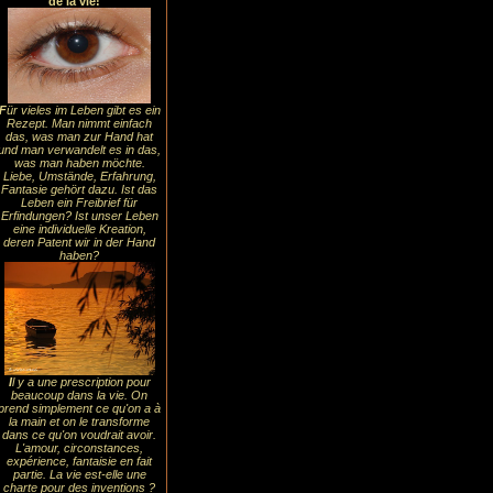
de la vie!
F
ür vieles im Leben gibt es ein
Rezept. Man nimmt einfach
das, was man zur Hand hat
und man verwandelt es in das,
was man haben möchte.
Liebe, Umstände, Erfahrung,
Fantasie gehört dazu. Ist das
Leben ein Freibrief für
Erfindungen? Ist unser Leben
eine individuelle Kreation,
deren Patent wir in der Hand
haben?
I
l y a une prescription pour
beaucoup dans la vie. On
prend simplement ce qu'on a à
la main et on le transforme
dans ce qu'on voudrait avoir.
L'amour, circonstances,
expérience, fantaisie en fait
partie. La vie est-elle une
charte pour des inventions ?