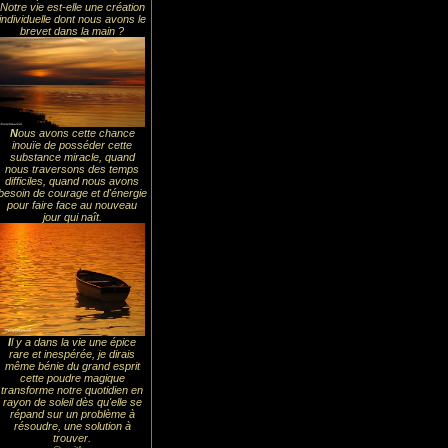
Notre vie est-elle une création
individuelle dont nous avons le
brevet dans la main ?
N
ous avons cette chance
inouïe de posséder cette
substance miracle, quand
nous traversons des temps
difficiles, quand nous avons
besoin de courage et d'énergie
pour faire face au nouveau
jour qui naît.
I
l y a dans la vie une épice
rare et inespérée, je dirais
même bénie du grand esprit
cette poudre magique
transforme notre quotidien en
rayon de soleil dès qu'elle se
répand sur un problème à
résoudre, une solution à
trouver.