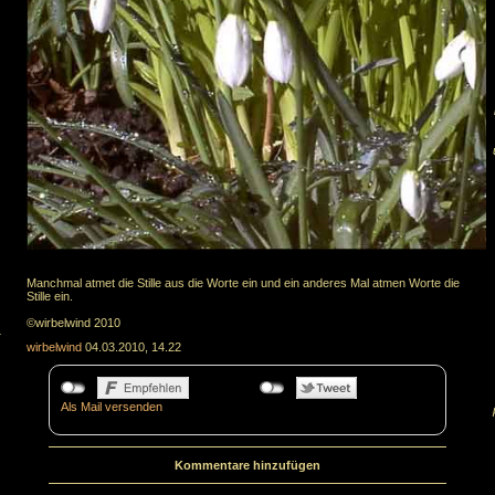
Manchmal atmet die Stille aus die Worte ein und ein anderes Mal atmen Worte die
Stille ein.
©wirbelwind 2010
.
wirbelwind
04.03.2010, 14.22
Als Mail versenden
Kommentare hinzufügen