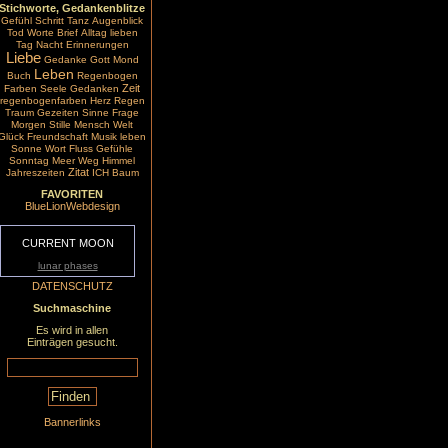
Stichworte, Gedankenblitze
Gefühl
Schritt
Tanz
Augenblick
Tod
Worte
Brief
Alltag
lieben
Tag
Nacht
Erinnerungen
Liebe
Gedanke
Gott
Mond
Leben
Buch
Regenbogen
Zeit
Farben
Seele
Gedanken
regenbogenfarben
Herz
Regen
Traum
Gezeiten
Sinne
Frage
Morgen
Stille
Mensch
Welt
Glück
Freundschaft
Musik
leben
Sonne
Wort
Fluss
Gefühle
Sonntag
Meer
Weg
Himmel
Zitat
Jahreszeiten
ICH
Baum
FAVORITEN
BlueLionWebdesign
CURRENT MOON
lunar phases
DATENSCHUTZ
Suchmaschine
Es wird in allen
Einträgen gesucht.
Bannerlinks