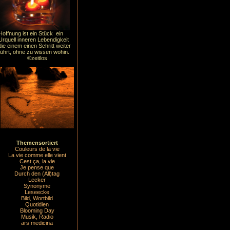
Hoffnung ist ein Stück ein
Urquell inneren Lebendigkeit
die einem einen Schritt weiter
führt, ohne zu wissen wohin.
©zeitlos
Themensortiert
Couleurs de la vie
La vie comme elle vient
Cest ça, la vie
Je pense que
Durch den (All)tag
Lecker
Synonyme
Leseecke
Bild, Wortbild
Quotidien
Blooming Day
Musik, Radio
ars medicina