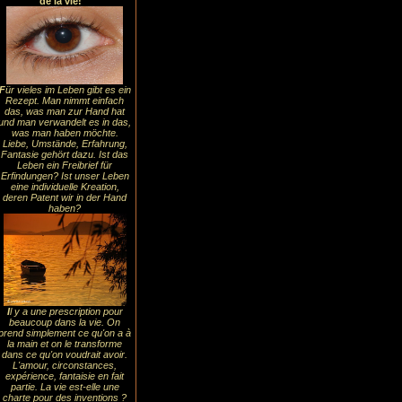
de la vie!
F
ür vieles im Leben gibt es ein
Rezept. Man nimmt einfach
das, was man zur Hand hat
und man verwandelt es in das,
was man haben möchte.
Liebe, Umstände, Erfahrung,
Fantasie gehört dazu. Ist das
Leben ein Freibrief für
Erfindungen? Ist unser Leben
eine individuelle Kreation,
deren Patent wir in der Hand
haben?
I
l y a une prescription pour
beaucoup dans la vie. On
prend simplement ce qu'on a à
la main et on le transforme
dans ce qu'on voudrait avoir.
L'amour, circonstances,
expérience, fantaisie en fait
partie. La vie est-elle une
charte pour des inventions ?