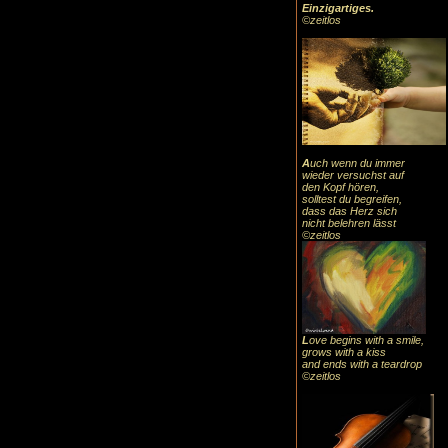
Einzigartiges
.
©zeitlos
A
uch
wenn du immer
wieder versuchst auf
den Kopf hören,
solltest du begreifen,
dass das
Herz sic
h
nicht belehren lässt
©zeitlos
L
ove begins with a smile,
grows with a kiss
and ends with a teardrop
©zeitlos