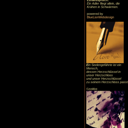
Zufallsspruch:
Ein Adler fliegt allein, die
Krähen in Schwärmen.
powered by
BlueLionWebdesign
E
in Seelengefährte ist ein
Mensch,
dessen Herzschlüssel in
unser Herzschloss
und unser Herzschlüssel
zu seinem Herzschloss passt
©zeitlos