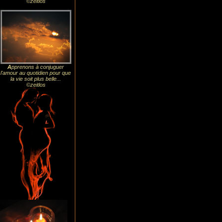
©zeitlos
A
pprenons à conjuguer
l'amour au quotidien pour que
la vie soit plus belle...
©zeitlos