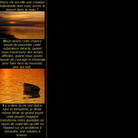
Notre vie est-elle une création
individuelle dont nous avons le
brevet dans la main ?
N
ous avons cette chance
inouïe de posséder cette
substance miracle, quand
nous traversons des temps
difficiles, quand nous avons
besoin de courage et d'énergie
pour faire face au nouveau
jour qui naît.
I
l y a dans la vie une épice
rare et inespérée, je dirais
même bénie du grand esprit
cette poudre magique
transforme notre quotidien en
rayon de soleil dès qu'elle se
répand sur un problème à
résoudre, une solution à
trouver.