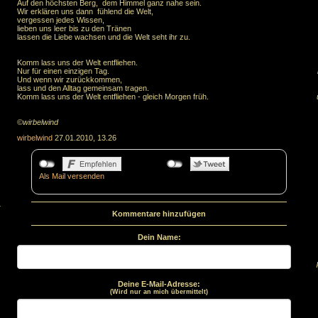
Auf den höchsten Berg, dem Himmel ganz nahe sein.
Wir erklären uns dann fühlend die Welt,
vergessen jedes Wissen,
lieben uns leer bis zu den Tränen
lassen die Liebe wachsen und die Welt seht ihr zu.
Komm lass uns der Welt entfliehen.
Nur für einen einzigen Tag.
Und wenn wir zurückkommen,
lass und den Alltag gemeinsam tragen.
Komm lass uns der Welt entfliehen - gleich Morgen früh.
©wirbelwind
wirbelwind
27.01.2010, 13.26
Als Mail versenden
.
Kommentare hinzufügen
Dein Name:
Deine E-Mail-Adresse:
(Wird nur an mich übermittelt)