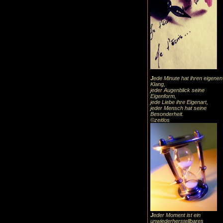
J
ede Minute hat ihren eigenen
Klang,
jeder Augenblick seine
Eigenform,
jede Liebe ihre Eigenart,
jeder Mensch hat seine
Besonderheit.
©zeitlos
J
eder Moment ist ein
unwiederherstellbares