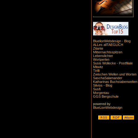
BluelionWebdesign - Blog
ALLes allTAEGLICH
Zitante
Mitternachtsspitzen
Lebenslichter
Wortperlen
Susis Wollecke - Postfiliale
Mitwitz
Tirilli
Zwischen Wellen und Worten
SaschaSalamander
Katharinas Buchstabenwelten
Silvios - Blog
Susfi
Morgentau
GGS Bergschule
powered by
BlueLionWebdesign