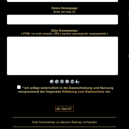
Deine Homepage
:
(bitte mit http://)
Dein Kommentar:
( HTML ist
nicht
erlaubt. URLs werden automatisch umgewandelt.)
* Ich willige widerruflich in die Datenerhebung und Nutzung
entsprechend der folgenden
Erklärung zum Datenschutz
ein.
Kein Kommentar zu diesem Beitrag vorhanden