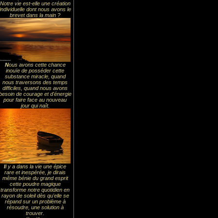
Notre vie est-elle une création
individuelle dont nous avons le
brevet dans la main ?
N
ous avons cette chance
inouïe de posséder cette
substance miracle, quand
nous traversons des temps
difficiles, quand nous avons
besoin de courage et d'énergie
pour faire face au nouveau
jour qui naît.
I
l y a dans la vie une épice
rare et inespérée, je dirais
même bénie du grand esprit
cette poudre magique
transforme notre quotidien en
rayon de soleil dès qu'elle se
répand sur un problème à
résoudre, une solution à
trouver.