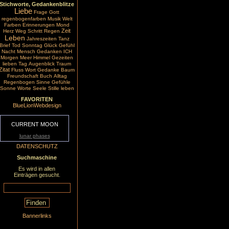
Stichworte, Gedankenblitze
Liebe
Frage
Gott
regenbogenfarben
Musik
Welt
Farben
Erinnerungen
Mond
Zeit
Herz
Weg
Schritt
Regen
Leben
Jahreszeiten
Tanz
Brief
Tod
Sonntag
Glück
Gefühl
Nacht
Mensch
Gedanken
ICH
Morgen
Meer
Himmel
Gezeiten
lieben
Tag
Augenblick
Traum
Zitat
Fluss
Wort
Gedanke
Baum
Freundschaft
Buch
Alltag
Regenbogen
Sinne
Gefühle
Sonne
Worte
Seele
Stille
leben
FAVORITEN
BlueLionWebdesign
CURRENT MOON
lunar phases
DATENSCHUTZ
Suchmaschine
Es wird in allen
Einträgen gesucht.
Bannerlinks