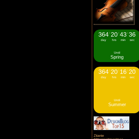
364
:
20
:
43
:
35
day
hrs
min
sec
Until
Spring
364
:
20
:
16
:
19
day
hrs
min
sec
Until
Summer
Zitante