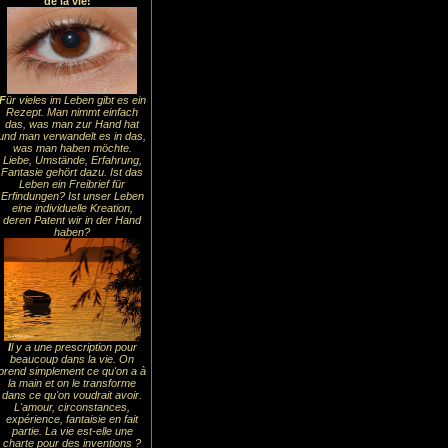
de la vie!
F
ür vieles im Leben gibt es ein
Rezept. Man nimmt einfach
das, was man zur Hand hat
und man verwandelt es in das,
was man haben möchte.
Liebe, Umstände, Erfahrung,
Fantasie gehört dazu. Ist das
Leben ein Freibrief für
Erfindungen? Ist unser Leben
eine individuelle Kreation,
deren Patent wir in der Hand
haben?
I
l y a une prescription pour
beaucoup dans la vie. On
prend simplement ce qu'on a à
la main et on le transforme
dans ce qu'on voudrait avoir.
L'amour, circonstances,
expérience, fantaisie en fait
partie. La vie est-elle une
charte pour des inventions ?