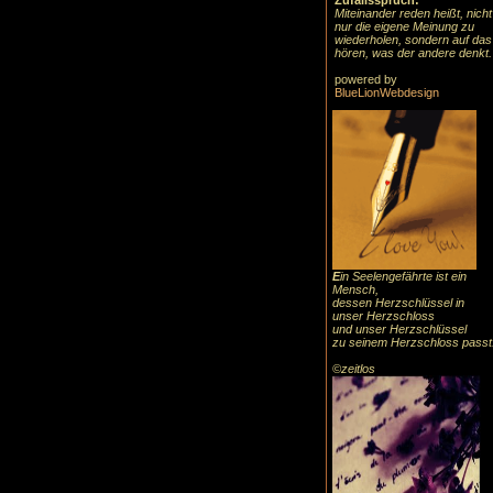
Zufallsspruch:
Miteinander reden heißt, nicht
nur die eigene Meinung zu
wiederholen, sondern auf das
hören, was der andere denkt.
powered by
BlueLionWebdesign
E
in Seelengefährte ist ein
Mensch,
dessen Herzschlüssel in
unser Herzschloss
und unser Herzschlüssel
zu seinem Herzschloss passt
©zeitlos