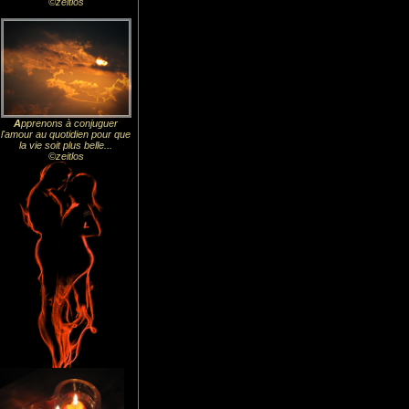
©zeitlos
A
pprenons à conjuguer
l'amour au quotidien pour que
la vie soit plus belle...
©zeitlos