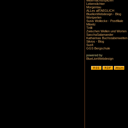
Mitternachtsspitzen
Lebenslichter
Morgentau
ALLes allTAEGLICH
BluelionWebdesign - Blog
Wortperlen
Susis Wollecke - Postfiliale
Mitwitz
Tirilli
Zwischen Wellen und Worten
SaschaSalamander
Katharinas Buchstabenwelten
Silvios - Blog
Susfi
GGS Bergschule
powered by
BlueLionWebdesign