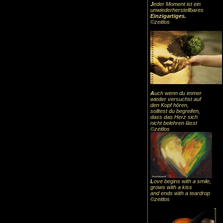
J
eder Moment ist ein
unwiederherstellbares
Einzigartiges
.
©zeitlos
A
uch
wenn du immer
wieder versuchst auf
den Kopf hören,
solltest du begreifen,
dass das
Herz sic
h
nicht belehren lässt
©zeitlos
L
ove begins with a smile,
grows with a kiss
and ends with a teardrop
©zeitlos