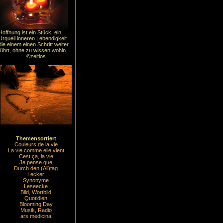
Hoffnung ist ein Stück ein
Urquell inneren Lebendigkeit
die einem einen Schritt weiter
führt, ohne zu wissen wohin.
©zeitlos
Themensortiert
Couleurs de la vie
La vie comme elle vient
Cest ça, la vie
Je pense que
Durch den (All)tag
Lecker
Synonyme
Leseecke
Bild, Wortbild
Quotidien
Blooming Day
Musik, Radio
ars medicina