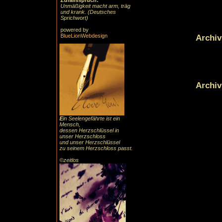
Zufallsspruch:
Unmäßigkeit macht arm, träg
und krank. (Deutsches
Sprichwort)
powered by
Archiv
BlueLionWebdesign
Archiv
E
in Seelengefährte ist ein
Mensch,
dessen Herzschlüssel in
unser Herzschloss
und unser Herzschlüssel
zu seinem Herzschloss passt.
©zeitlos