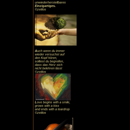
unwiederherstellbares
Einzigartiges
.
©zeitlos
A
uch
wenn du immer
wieder versuchst auf
den Kopf hören,
solltest du begreifen,
dass das
Herz sic
h
nicht belehren lässt
©zeitlos
L
ove begins with a smile,
grows with a kiss
and ends with a teardrop
©zeitlos