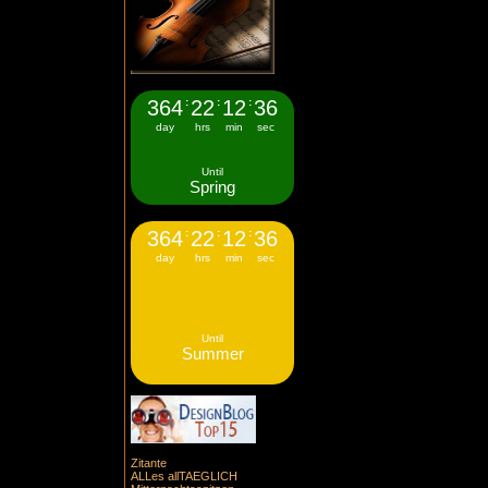
364
:
22
:
12
:
36
day
hrs
min
sec
Until
Spring
364
:
22
:
12
:
36
day
hrs
min
sec
Until
Summer
Zitante
ALLes allTAEGLICH