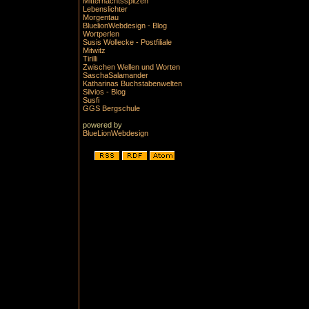
Mitternachtsspitzen
Lebenslichter
Morgentau
BluelionWebdesign - Blog
Wortperlen
Susis Wollecke - Postfiliale
Mitwitz
Tirilli
Zwischen Wellen und Worten
SaschaSalamander
Katharinas Buchstabenwelten
Silvios - Blog
Susfi
GGS Bergschule
powered by
BlueLionWebdesign