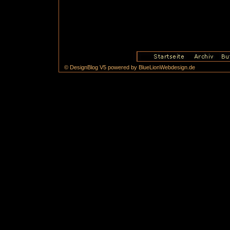
© DesignBlog V5 powered by BlueLionWebdesign.de