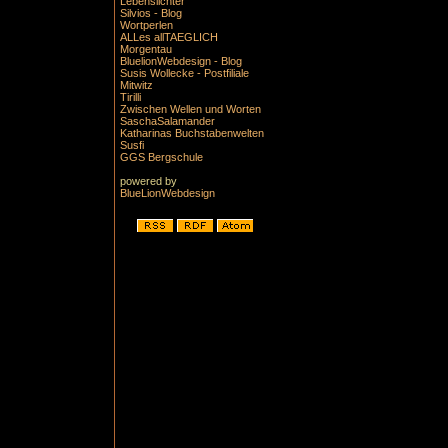
Lebenslichter
Silvios - Blog
Wortperlen
ALLes allTAEGLICH
Morgentau
BluelionWebdesign - Blog
Susis Wollecke - Postfiliale
Mitwitz
Tirilli
Zwischen Wellen und Worten
SaschaSalamander
Katharinas Buchstabenwelten
Susfi
GGS Bergschule
powered by
BlueLionWebdesign