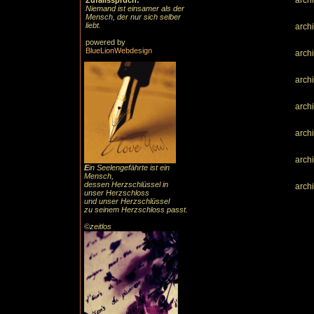
arch
Zufallsspruch:
Niemand ist einsamer als der
Mensch, der nur sich selber
liebt.
arch
powered by
BlueLionWebdesign
arch
arch
arch
arch
arch
E
in Seelengefährte ist ein
Mensch,
dessen Herzschlüssel in
arch
unser Herzschloss
und unser Herzschlüssel
zu seinem Herzschloss passt.
©zeitlos