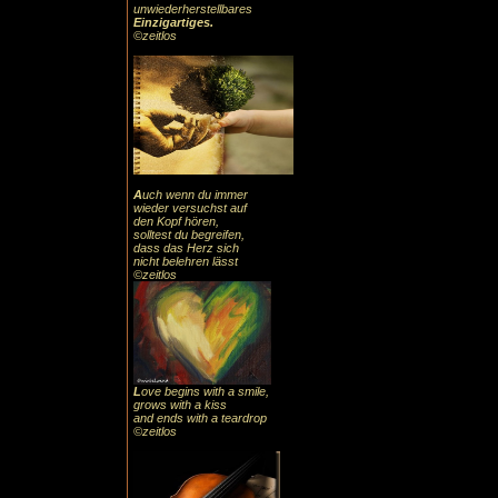
unwiederherstellbares
Einzigartiges
.
©zeitlos
A
uch
wenn du immer
wieder versuchst auf
den Kopf hören,
solltest du begreifen,
dass das
Herz sic
h
nicht belehren lässt
©zeitlos
L
ove begins with a smile,
grows with a kiss
and ends with a teardrop
©zeitlos