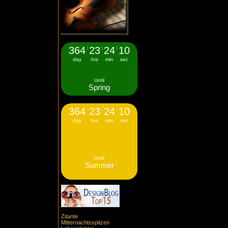
364
:
23
:
24
:
10
day
hrs
min
sec
Until
Spring
364
:
23
:
24
:
10
day
hrs
min
sec
Until
Summer
Zitante
Mitternachtsspitzen