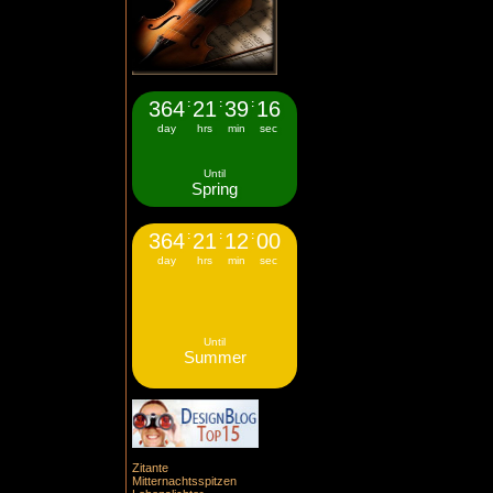
364
:
21
:
39
:
16
day
hrs
min
sec
Until
Spring
364
:
21
:
12
:
00
day
hrs
min
sec
Until
Summer
Zitante
Mitternachtsspitzen