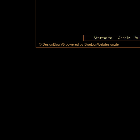
© DesignBlog V5 powered by BlueLionWebdesign.de