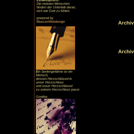
Zufallsspruch:
Die meisten Menschen
hindert der Unterleib daran,
sich wie Gott zu fühlen.
powered by
Archiv
BlueLionWebdesign
Archiv
E
in Seelengefährte ist ein
Mensch,
dessen Herzschlüssel in
unser Herzschloss
und unser Herzschlüssel
zu seinem Herzschloss passt.
©zeitlos