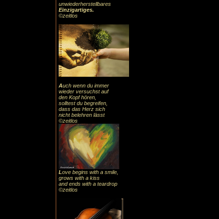
unwiederherstellbares
Einzigartiges
.
©zeitlos
A
uch
wenn du immer
wieder versuchst auf
den Kopf hören,
solltest du begreifen,
dass das
Herz sic
h
nicht belehren lässt
©zeitlos
L
ove begins with a smile,
grows with a kiss
and ends with a teardrop
©zeitlos