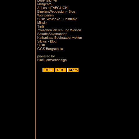
Lebenslichter
Morgentau
ALLes allTAEGLICH
BluelionWebdesign - Blog
Wortperlen
Susis Wollecke - Postfiliale
Mitwitz
Tirilli
Zwischen Wellen und Worten
SaschaSalamander
Katharinas Buchstabenwelten
Silvios - Blog
Susfi
GGS Bergschule
powered by
BlueLionWebdesign