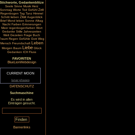
Stichworte, Gedankenblitze
Seele
Sinne
Musik
Herz
Zeit
Sonntag
Worte
Tod
Gefühl
Regenbogen
Tag
Tanz
Himmel
Zitat
Schritt
lieben
Augenblick
Brief
Mond
leben
Sonne
Alltag
Nacht
Farben
Erinnerungen
Meer
regenbogenfarben
Wort
Gedanke
Stille
Jahreszeiten
Welt
Gezeiten
Frage
Buch
Traum
Regen
Gefühle
Gott
Weg
Leben
Mensch
Freundschaft
Liebe
Morgen
Baum
Glück
Gedanken
ICH
Fluss
FAVORITEN
BlueLionWebdesign
CURRENT MOON
lunar phases
DATENSCHUTZ
Suchmaschine
Es wird in allen
Einträgen gesucht.
Bannerlinks