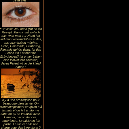
de la vie!
F
ür vieles im Leben gibt es ein
Rezept. Man nimmt einfach
das, was man zur Hand hat
und man verwandelt es in das,
was man haben möchte.
Liebe, Umstände, Erfahrung,
Fantasie gehört dazu. Ist das
Leben ein Freibrief für
Erfindungen? Ist unser Leben
eine individuelle Kreation,
deren Patent wir in der Hand
haben?
I
l y a une prescription pour
beaucoup dans la vie. On
prend simplement ce qu'on a à
la main et on le transforme
dans ce qu'on voudrait avoir.
L'amour, circonstances,
expérience, fantaisie en fait
partie. La vie est-elle une
charte pour des inventions ?