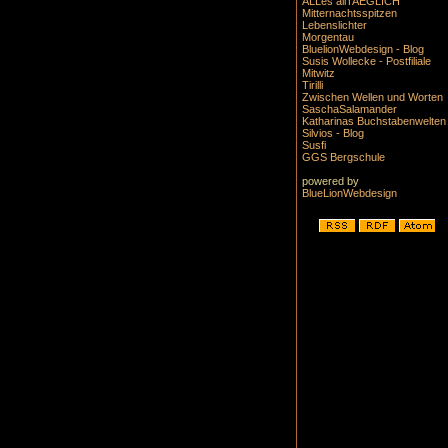
ALLes allTAEGLICH
Mitternachtsspitzen
Lebenslichter
Morgentau
BluelionWebdesign - Blog
Susis Wollecke - Postfiliale
Mitwitz
Tirilli
Zwischen Wellen und Worten
SaschaSalamander
Katharinas Buchstabenwelten
Silvios - Blog
Susfi
GGS Bergschule
powered by
BlueLionWebdesign