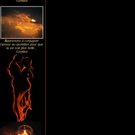
©zeitlos
A
pprenons à conjuguer
l'amour au quotidien pour que
la vie soit plus belle...
©zeitlos