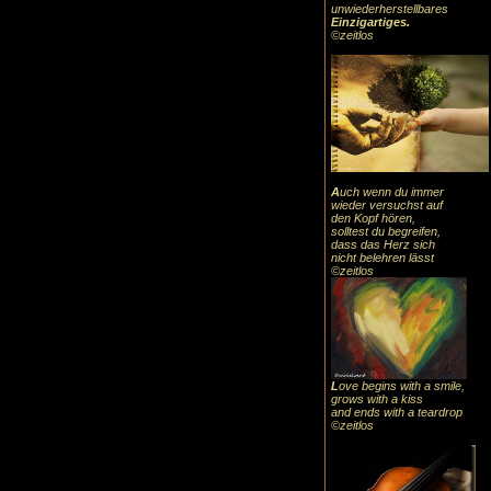
unwiederherstellbares
Einzigartiges
.
©zeitlos
A
uch
wenn du immer
wieder versuchst auf
den Kopf hören,
solltest du begreifen,
dass das
Herz sic
h
nicht belehren lässt
©zeitlos
L
ove begins with a smile,
grows with a kiss
and ends with a teardrop
©zeitlos