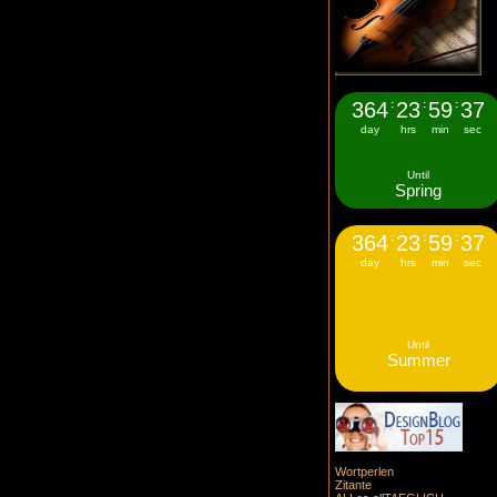
364
:
23
:
59
:
36
day
hrs
min
sec
Until
Spring
364
:
23
:
59
:
36
day
hrs
min
sec
Until
Summer
Wortperlen
Zitante