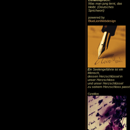
Zufallsspruch:
Was man jung lernt, das
bleibt. (Deutsches
Sprichwort)
powered by
BlueLionWebdesign
E
in Seelengefährte ist ein
Mensch,
dessen Herzschlüssel in
unser Herzschloss
und unser Herzschlüssel
zu seinem Herzschloss passt
©zeitlos