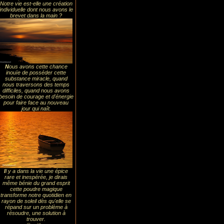
Notre vie est-elle une création
individuelle dont nous avons le
brevet dans la main ?
N
ous avons cette chance
inouïe de posséder cette
substance miracle, quand
nous traversons des temps
difficiles, quand nous avons
besoin de courage et d'énergie
pour faire face au nouveau
jour qui naît.
I
l y a dans la vie une épice
rare et inespérée, je dirais
même bénie du grand esprit
cette poudre magique
transforme notre quotidien en
rayon de soleil dès qu'elle se
répand sur un problème à
résoudre, une solution à
trouver.