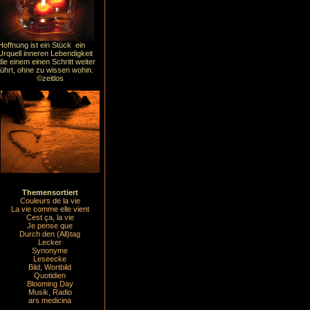
Hoffnung ist ein Stück ein
Urquell inneren Lebendigkeit
die einem einen Schritt weiter
führt, ohne zu wissen wohin.
©zeitlos
Themensortiert
Couleurs de la vie
La vie comme elle vient
Cest ça, la vie
Je pense que
Durch den (All)tag
Lecker
Synonyme
Leseecke
Bild, Wortbild
Quotidien
Blooming Day
Musik, Radio
ars medicina