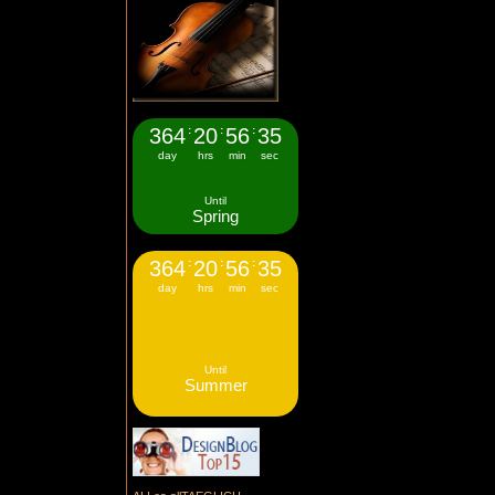
364
:
20
:
56
:
34
day
hrs
min
sec
Until
Spring
364
:
20
:
56
:
34
day
hrs
min
sec
Until
Summer