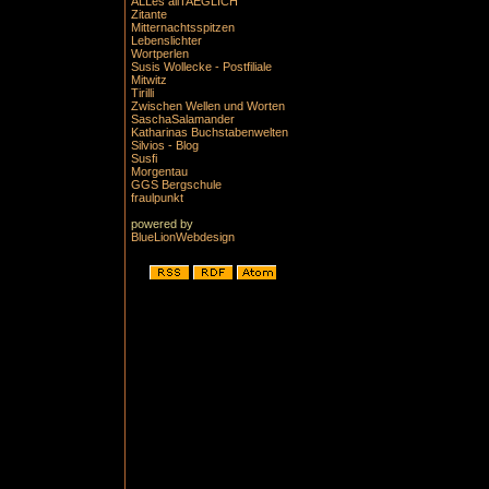
ALLes allTAEGLICH
Zitante
Mitternachtsspitzen
Lebenslichter
Wortperlen
Susis Wollecke - Postfiliale
Mitwitz
Tirilli
Zwischen Wellen und Worten
SaschaSalamander
Katharinas Buchstabenwelten
Silvios - Blog
Susfi
Morgentau
GGS Bergschule
fraulpunkt
powered by
BlueLionWebdesign