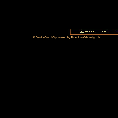
© DesignBlog V5 powered by BlueLionWebdesign.de