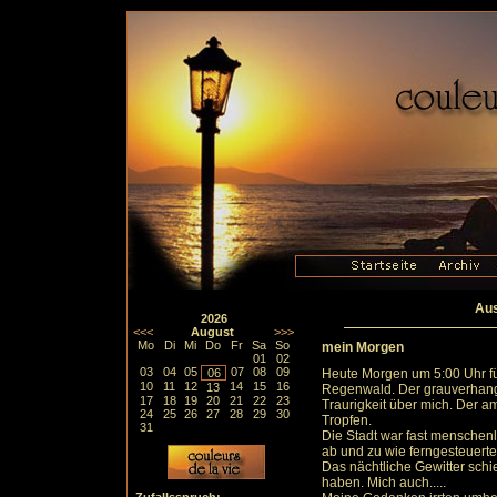
Aus
2026
<<<
August
>>>
Mo
Di
Mi
Do
Fr
Sa
So
mein Morgen
01
02
03
04
05
07
08
09
06
Heute Morgen um 5:00 Uhr füh
10
11
12
14
15
16
13
Regenwald. Der grauverhang
17
18
19
20
21
22
23
Traurigkeit über mich. Der a
24
25
26
27
28
29
30
Tropfen.
31
Die Stadt war fast menschenle
ab und zu wie ferngesteuerte
Das nächtliche Gewitter schi
haben. Mich auch.....