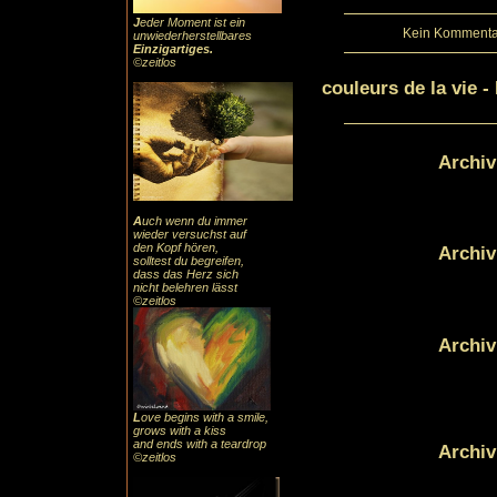
J
eder Moment ist ein
Kein Kommentar
unwiederherstellbares
Einzigartiges
.
©zeitlos
couleurs de la vie 
Archiv
A
uch
wenn du immer
wieder versuchst auf
den Kopf hören,
Archiv
solltest du begreifen,
dass das
Herz sic
h
nicht belehren lässt
©zeitlos
Archiv
L
ove begins with a smile,
grows with a kiss
and ends with a teardrop
Archiv
©zeitlos