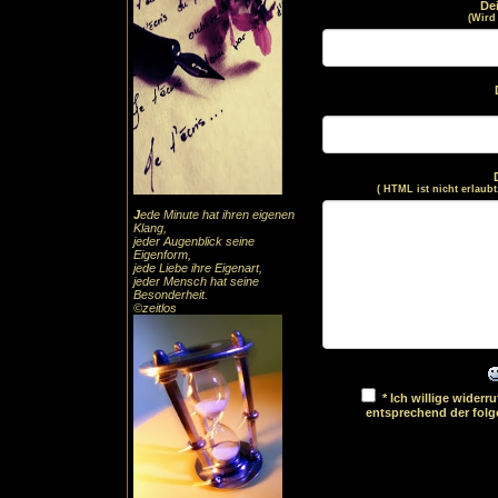
De
(Wird
( HTML ist
nicht
erlaubt
J
ede Minute hat ihren eigenen
Klang,
jeder Augenblick seine
Eigenform,
jede Liebe ihre Eigenart,
jeder Mensch hat seine
Besonderheit.
©zeitlos
* Ich willige wider
entsprechend der fol