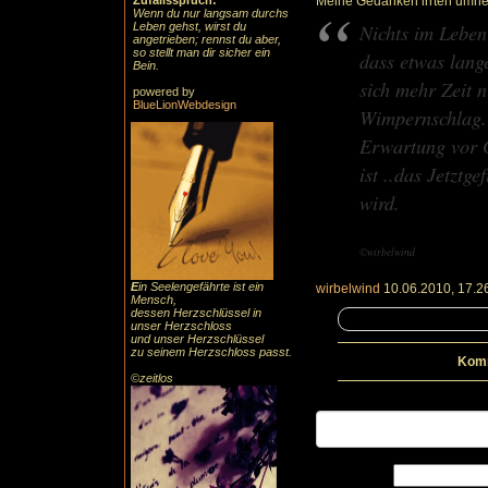
Zufallsspruch:
Meine Gedanken irrten umher
Wenn du nur langsam durchs
Leben gehst, wirst du
Nichts im Leben
angetrieben; rennst du aber,
so stellt man dir sicher ein
dass etwas lang
Bein.
sich mehr Zeit n
powered by
BlueLionWebdesign
Wimpernschlag. I
Erwartung vor G
ist ..das Jetztge
wird.
©wirbelwind
E
in Seelengefährte ist ein
wirbelwind
10.06.2010, 17.2
Mensch,
dessen Herzschlüssel in
unser Herzschloss
und unser Herzschlüssel
zu seinem Herzschloss passt.
Komm
©zeitlos