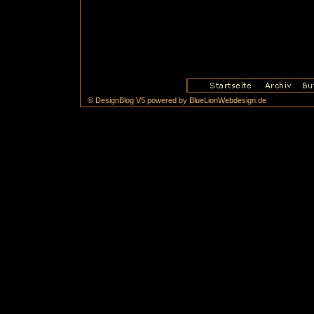
© DesignBlog V5 powered by BlueLionWebdesign.de