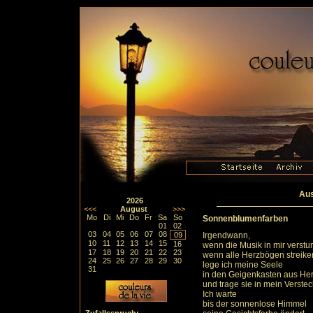
Aus
2026
<<<
August
>>>
Mo
Di
Mi
Do
Fr
Sa
So
Sonnenblumenfarben
01
02
03
04
05
06
07
08
09
Irgendwann,
10
11
12
13
14
15
16
wenn die Musik in mir verstu
17
18
19
20
21
22
23
wenn alle Herzbögen streike
24
25
26
27
28
29
30
lege ich meine Seele
31
in den Geigenkasten aus He
und trage sie in mein Verstec
Ich warte
bis der sonnenlose Himmel