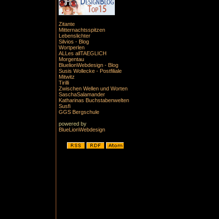
Zitante
Mitternachtsspitzen
Lebenslichter
Silvios - Blog
Wortperlen
ALLes allTAEGLICH
Morgentau
BluelionWebdesign - Blog
Susis Wollecke - Postfiliale
Mitwitz
Tirilli
Zwischen Wellen und Worten
SaschaSalamander
Katharinas Buchstabenwelten
Susfi
GGS Bergschule
powered by
BlueLionWebdesign