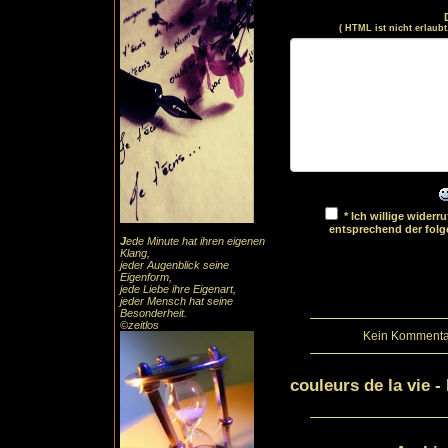
( HTML ist
nicht
erlaubt
* Ich willige wider
entsprechend der fol
J
ede Minute hat ihren eigenen
Klang,
jeder Augenblick seine
Eigenform,
jede Liebe ihre Eigenart,
jeder Mensch hat seine
Besonderheit.
©zeitlos
Kein Kommentar
couleurs de la vie 