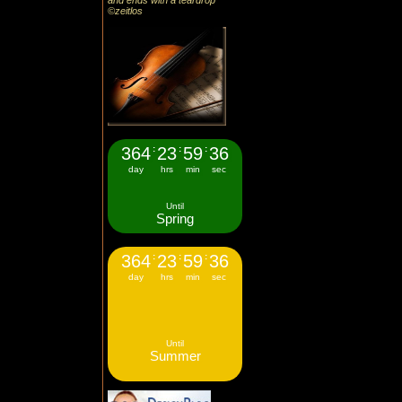
and ends with a teardrop
©zeitlos
364
:
23
:
59
:
36
day
hrs
min
sec
Until
Spring
364
:
23
:
59
:
36
day
hrs
min
sec
Until
Summer