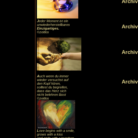
Archiv
J
eder Moment ist ein
unwiederherstellbares
Archiv
Einzigartiges
.
©zeitlos
Archiv
A
uch
wenn du immer
wieder versuchst auf
Archiv
den Kopf hören,
solltest du begreifen,
dass das
Herz sic
h
nicht belehren lässt
©zeitlos
L
ove begins with a smile,
grows with a kiss