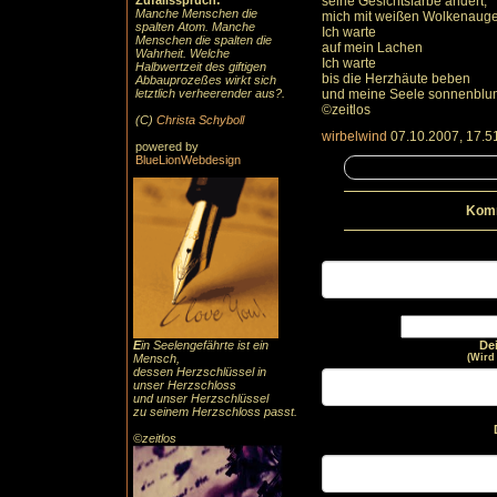
Zufallsspruch:
seine Gesichtsfarbe ändert,
Manche Menschen die
mich mit weißen Wolkenauge
spalten Atom. Manche
Ich warte
Menschen die spalten die
auf mein Lachen
Wahrheit. Welche
Ich warte
Halbwertzeit des giftigen
bis die Herzhäute beben
Abbauprozeßes wirkt sich
letztlich verheerender aus?.
und meine Seele sonnenblum
©zeitlos
(C)
Christa Schyboll
wirbelwind
07.10.2007, 17.5
powered by
BlueLionWebdesign
Komm
E
in Seelengefährte ist ein
De
Mensch,
(Wird
dessen Herzschlüssel in
unser Herzschloss
und unser Herzschlüssel
zu seinem Herzschloss passt.
©zeitlos