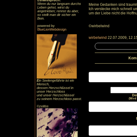
Zufallsspruch:
Wenn du nur langsam durchs
Meine Gedanken sind traum
Leben gehst, wirst du
Ich verstecke mich schnell u
angetrieben; rennst du aber,
um der Liebe nicht die Hoff
so stellt man dir sicher ein
Bein.
powered by
©wirbelwind
BlueLionWebdesign
wirbelwind
22.07.2009, 12.1
Komm
E
in Seelengefährte ist ein
Mensch,
dessen Herzschlüssel in
unser Herzschloss
und unser Herzschlüssel
De
zu seinem Herzschloss passt.
(Wird
©zeitlos