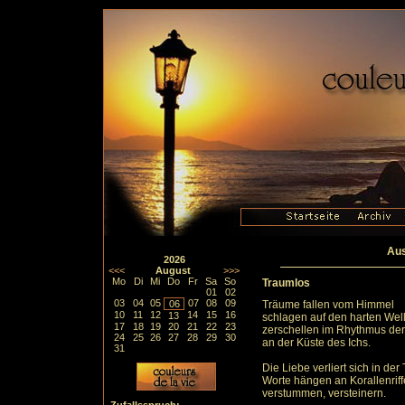
Aus
2026
<<<
August
>>>
Mo
Di
Mi
Do
Fr
Sa
So
Traumlos
01
02
03
04
05
07
08
09
06
Träume fallen vom Himmel
10
11
12
14
15
16
13
schlagen auf den harten Well
17
18
19
20
21
22
23
zerschellen im Rhythmus der
24
25
26
27
28
29
30
an der Küste des Ichs.
31
Die Liebe verliert sich in de
Worte hängen an Korallenriffe
verstummen, versteinern.