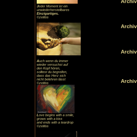
Archiv
J
eder Moment ist ein
unwiederherstellbares
Einzigartiges
.
©zeitlos
Archiv
Archiv
A
uch
wenn du immer
wieder versuchst auf
den Kopf hören,
solltest du begreifen,
dass das
Herz sic
h
nicht belehren lässt
Archiv
©zeitlos
L
ove begins with a smile,
grows with a kiss
and ends with a teardrop
©zeitlos