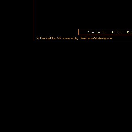
© DesignBlog V5 powered by BlueLionWebdesign.de