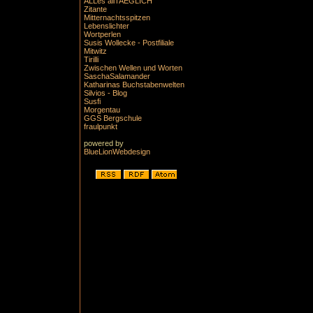
ALLes allTAEGLICH
Zitante
Mitternachtsspitzen
Lebenslichter
Wortperlen
Susis Wollecke - Postfiliale
Mitwitz
Tirilli
Zwischen Wellen und Worten
SaschaSalamander
Katharinas Buchstabenwelten
Silvios - Blog
Susfi
Morgentau
GGS Bergschule
fraulpunkt
powered by
BlueLionWebdesign