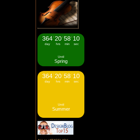
364
:
20
:
58
:
10
day
hrs
min
sec
Until
Spring
364
:
20
:
58
:
10
day
hrs
min
sec
Until
Summer