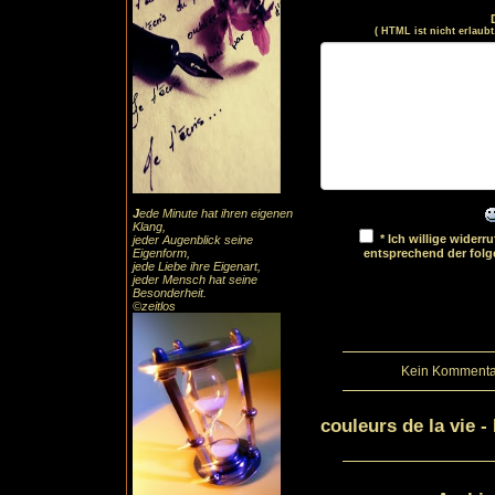
( HTML ist
nicht
erlaubt
J
ede Minute hat ihren eigenen
Klang,
* Ich willige wider
jeder Augenblick seine
Eigenform,
entsprechend der fol
jede Liebe ihre Eigenart,
jeder Mensch hat seine
Besonderheit.
©zeitlos
Kein Kommentar
couleurs de la vie 