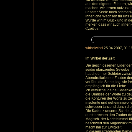
aus den eigenen Fehlern, wir
machen, wir lernen aufzust
unserer Seele noch schmer
innerliche Wachsen für uns 
Würde wir im Glück und in de
merken dass wir auch innerlic
©zeitlos
wirbelwind
25.04.2007, 01.1
Im Wirbel der Zeit
Die geschlossenen Lider der 
seidig glänzendes Gewebe,
hauchdünner Schleier zwisch
Abendrotfarbener Zauber de
verführt die Sinne, legt sie fre
empfänglich für die Liebe.
Ich versuche deine Gedank
die Umrisse der Worte zu de
die Konturen der Worte zu z
insolente und geheimnisvoll
schweben tanzend durch die
Die Kadenz unserer Schritte 
durchbrechen den Zauber der 
Magisch der Nachthimmel ü
beschwert den Augenblick mi
macht ihn zur Ewigkeit.
In diesem strahlenden Wirbel 