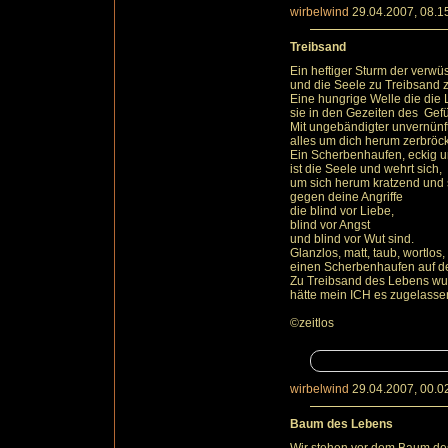
wirbelwind
29.04.2007, 08.1
Treibsand
Ein heftiger Sturm der verwüs
und die Seele zu Treibsand z
Eine hungrige Welle die die L
sie in den Gezeiten des Gef
Mit ungebändigter unvernünft
alles um dich herum zerbröck
Ein Scherbenhaufen, eckig u
ist die Seele und wehrt sich,
um sich herum kratzend und
gegen deine Angriffe
die blind vor Liebe,
blind vor Angst
und blind vor Wut sind.
Glanzlos, matt, taub, wortlos,
einen Scherbenhaufen auf d
Zu Treibsand des Lebens wu
hätte mein ICH es zugelasse
©zeitlos
wirbelwind
29.04.2007, 00.0
Baum des Lebens