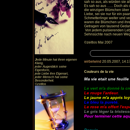
sah so aus, als würden sie 
Es sah so aus ....... Doch als
die winzigen Blümchen über al
Liebe, sei sie nur für ein paa
Schmetterlinge weiter und ve
waren die Blümchen und ihre 
Getragen von tausend Gedan
Von jedem pulsierenden Leb
Sehnsüchte nach neuen Wegen
©zeitlos Mai 2007
J
ede Minute hat ihren eigenen
wirbelwind
20.05.2007, 14.1
Klang,
jeder Augenblick seine
Eigenform,
Couleurs de la vie
jede Liebe ihre Eigenart,
jeder Mensch hat seine
Ma vie etait une feuille
Besonderheit.
©zeitlos
Le vert m'a donné la c
Le rouge l'ardeur.
Le jaune m'a appris loy
Le bleu la pureté.
Le rose m'a offert l'espo
Le gris léger la tristess
Pour terminer cette aqu
Le noir m'imposera la m