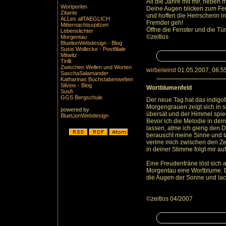
All die Jahre mit mir, neben m
Wortperlen
Deine Augen blicken zum Fe
Zitante
und hoffen die Herrscherin i
ALLes allTAEGLICH
Fremder geh!
Mitternachtsspitzen
Öffne die Fenster und die Tü
Lebenslichter
©zeitlos
Morgentau
BluelionWebdesign - Blog
Susis Wollecke - Postfiliale
Mitwitz
Tirilli
Zwischen Wellen und Worten
wirbelwind
01.05.2007, 08.5
SaschaSalamander
Katharinas Buchstabenwelten
Silvios - Blog
Wortblumenfeld
Susfi
GGS Bergschule
Der neue Tag hat das indigo
Morgengrauen zeigt sich in s
powered by
übersät und der Himmel spieg
BlueLionWebdesign
Bevor ich die Melodie in dei
lassen, atme ich gierig den 
berauscht meine Sinne und t
verirre mich zwischen den Ze
in deiner Stimme folgt mir au
Eine Freudenträne löst sich
Morgentau eine Wortblume. 
die Augen der Sonne und la
©zeitlos 04/2007