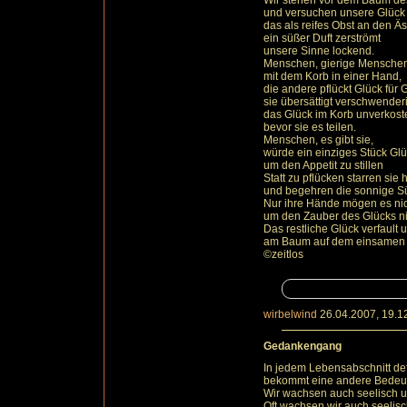
Wir stehen vor dem Baum d
und versuchen unsere Glück 
das als reifes Obst an den Äs
ein süßer Duft zerströmt
unsere Sinne lockend.
Menschen, gierige Mensche
mit dem Korb in einer Hand,
die andere pflückt Glück für 
sie übersättigt verschwender
das Glück im Korb unverkost
bevor sie es teilen.
Menschen, es gibt sie,
würde ein einziges Stück Glü
um den Appetit zu stillen
Statt zu pflücken starren si
und begehren die sonnige Sü
Nur ihre Hände mögen es ni
um den Zauber des Glücks nic
Das restliche Glück verfault 
am Baum auf dem einsamen 
©zeitlos
wirbelwind
26.04.2007, 19.1
Gedankengang
In jedem Lebensabschnitt def
bekommt eine andere Bedeut
Wir wachsen auch seelisch 
Oft wachsen wir auch seelisc