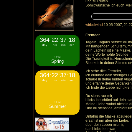
und zu Reifen
Somit wünsche ich euch viel
wirbelwind
10.05.2007, 21.2
Fremder
364
:
22
:
37
:
18
Tagein, Tagaus betrittst du 
day
hrs
min
sec
Mit hängenden Schultern, mit
dein Lächeln ist eine Maske,
deine Worte hohle Gebilde.
Until
Die Traurigkeit ist Herrscher
Spring
Bitterkeit in deiner Stimme e
Ich sehe dich Fremder,
364
:
22
:
37
:
18
ich erkunde dein strenges Ge
schaue in deine müden Aug
day
hrs
min
sec
und erfahre deine Gedanken
Ich finde die Liebe nicht Fre
Du stehst vor mir,
blickst beschämt auf dein s
Until
Meine Liebe wohnt nicht in di
Summer
Und du stehst da, entblößt un
Unfähig die Maske abzulege
erzählst mir über die Liebe,
über dein Leben mit mir,
das Liebe-leer war.