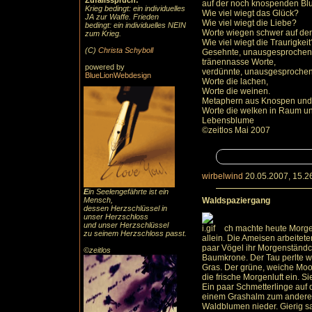
Zufallsspruch:
auf der noch knospenden Bl
Krieg bedingt: ein individuelles
Wie viel wiegt das Glück?
JA zur Waffe. Frieden
Wie viel wiegt die Liebe?
bedingt: ein individuelles NEIN
Worte wiegen schwer auf den
zum Krieg.
Wie viel wiegt die Traurigkeit
(C)
Christa Schyboll
Gesehnte, unausgesprochene
tränennasse Worte,
powered by
verdünnte, unausgesprochene
BlueLionWebdesign
Worte die lachen,
Worte die weinen.
Metaphern aus Knospen und
Worte die welken in Raum un
Lebensblume
©zeitlos Mai 2007
wirbelwind
20.05.2007, 15.2
E
in Seelengefährte ist ein
Mensch,
Waldspaziergang
dessen Herzschlüssel in
unser Herzschloss
und unser Herzschlüssel
ch machte heute Morge
zu seinem Herzschloss passt.
allein. Die Ameisen arbeitete
paar Vögel ihr Morgenständ
©zeitlos
Baumkrone. Der Tau perlte wi
Gras. Der grüne, weiche Moo
die frische Morgenluft ein. Si
Ein paar Schmetterlinge auf
einem Grashalm zum anderen
Waldblumen nieder. Gierig s