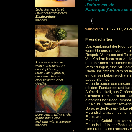
Depuis,
J'adore ma vie
Parce que j'adore ses 
J
eder Moment ist ein
unwiederherstellbares
Einzigartiges
.
©zeitlos
wirbelwind
13.05.2007, 20.2
Freundschaften
Das Fundament der Freundsc
wenn Gegensätze vorhanden 
Respekt, Vertrauen und Tol
Von Kindern kann man viel le
A
uch
wenn du immer
nach bestimmten Kriterien a
wieder versuchst auf
Verbindungen, eine Art Seel
den Kopf hören,
Diese unsichtbare Verbindung
solltest du begreifen,
ein ganzes Leben auch wenn s
dass das
Herz sic
h
abgegriffen ist.
nicht belehren lässt
©zeitlos
Freunde bauen gemeinsam da
mit dem Fundament und baue
Aufmerksamkeit, aus Zuhöre
Offenheit die Mauern auf. Da
einzelen Dachziegel symbolis
Eine gute Freundschaft verfol
Sprache der Kosten-Nutzen-
Freundschaft ist ein gemein
L
ove begins with a smile,
Fremdwort.
grows with a kiss
Ein edles Gefühl ist es wenn
and ends with a teardrop
Freundschaft ist der Boden a
©zeitlos
Und Freundschaft braucht 