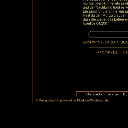
murmelt der Himmel etwas üb
und der Nachtwind trägt es we
Ein Epos für die Sinne, ein E
Hast du den Mut zu glauben,
dass die Liebe, das Leben e
©zeitlos 04/2007
wirbelwind
23.04.2007, 18.2
<< zurück
[1]
. . .
[8]
© DesignBlog V5 powered by BlueLionWebdesign.de