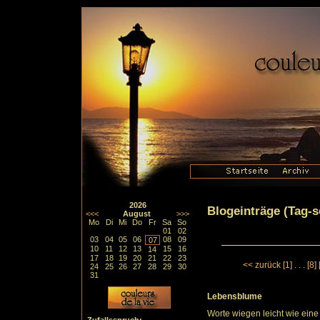
2026
Blogeinträge (Tag-so
<<<
August
>>>
Mo
Di
Mi
Do
Fr
Sa
So
01
02
03
04
05
06
08
09
07
10
11
12
13
15
16
14
17
18
19
20
21
22
23
<< zurück
[1]
. . .
[8]
24
25
26
27
28
29
30
31
Lebensblume
Worte wiegen leicht wie eine