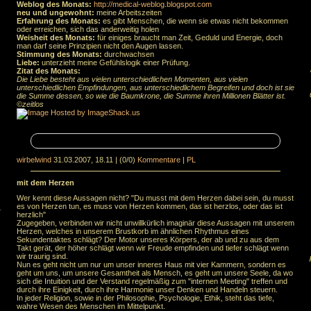
Weblog des Monats:
http://medical-weblog.blogspot.com
neu und ungewohnt:
meine Arbeitszeiten
Erfahrung des Monats:
es gibt Menschen, die wenn sie etwas nicht bekommen
oder erreichen, sich das anderweitig holen
Weisheit des Monats:
für einiges braucht man Zeit, Geduld und Energie, doch
man darf seine Prinzipien nicht den Augen lassen.
Stimmung des Monats:
durchwachsen
Liebe:
unterzieht meine Gefühlslogik einer Prüfung.
Zitat des Monats:
Die Liebe besteht aus vielen unterschiedlichen Momenten, aus vielen
unterschiedlichen Empfindungen, aus unterschiedlichem Begreifen und doch ist sie
die Summe dessen, so wie die Baumkrone, die Summe ihren Millionen Blätter ist.
©zeitlos
wirbelwind
31.03.2007, 18.11
|
(0/0)
Kommentare
|
PL
mit dem Herzen
Wer kennt diese Aussagen nicht? "Du musst mit dem Herzen dabei sein, du musst
es von Herzen tun, es muss von Herzen kommen, das ist herzlos, oder das ist
.
herzlich"
Zugegeben, verbinden wir nicht unwillkürlich imaginär diese Aussagen mit unserem
Herzen, welches in unserem Brustkorb im ähnlichen Rhythmus eines
Sekundentaktes schlägt? Der Motor unseres Körpers, der ab und zu aus dem
Takt gerät, der höher schlägt wenn wir Freude empfinden und tiefer schlägt wenn
wir traurig sind.
Nun es geht nicht um nur um unser inneres Haus mit vier Kammern, sondern es
geht um uns, um unsere Gesamtheit als Mensch, es geht um unsere Seele, da wo
sich die Intuition und der Verstand regelmäßig zum "internen Meeting" treffen und
durch ihre Einigkeit, durch ihre Harmonie unser Denken und Handeln steuern.
In jeder Religion, sowie in der Philosophie, Psychologie, Ethik, steht das tiefe,
wahre Wesen des Menschen im Mittelpunkt.