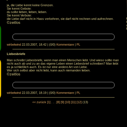
ja, die Liebe kennt keine Grenzen.
Sie kennt Gebote:
du sollst lieben, lieben, lieben.
Sie kennt Verbote:
die Liebe darf nicht in Hass verkehren, sie darf nicht rechnen und aufrechnen.
©zeitlos
wirbelwind
22.03.2007, 18.42
|
(0/0)
Kommentare
|
PL
Liebesbriefe
Man schreibt Liebesbriefe, wenn man einen Menschen liebt. Und wieso sollte man
nicht auch ab und zu an das eigene Leben einen Liebesbrief schreiben? Man liebt
es ja schließlich auch. Es ist nur eine andere Art von Liebe.
Wer sich selbst aber nicht liebt, kann auch niemanden lieben.
©zeitlos
wirbelwind
22.03.2007, 18.19
|
(0/0)
Kommentare
|
PL
<< zurück
[1]
. . .
[8]
[9]
[10]
[11]
[12]
(13)