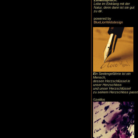
Zufallsspruch:
Lebe im Einklang mit der
Natur, denn dann ist sie gut
zu dir.
powered by
BlueLionWebdesign
E
in Seelengefährte ist ein
Mensch,
dessen Herzschlüssel in
unser Herzschloss
und unser Herzschlüssel
zu seinem Herzschloss passt
©zeitlos