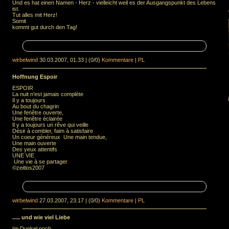
Und es hat einen Namen - Herz - vielleicht weil es der Ausgangspunkt des Lebens
ist.
Tut alles mit Herz!
Somit
kommt gut durch den Tag!
wirbelwind
30.03.2007, 01.33
|
(0/0)
Kommentare
|
PL
Hoffnung Espoir
ESPOIR
La nuit n'est jamais complète
Il y a toujours
Au bout du chagrin
Une fenêtre ouverte,
Une fenêtre éclairée
Il y a toujours un rêve qui veille
Désir à combler, faim à satisfaire
Un coeur généreux Une main tendue,
Une main ouverte
Des yeux attentifs
UNE VIE
Une vie à se partager
©zeitlos2007
wirbelwind
27.03.2007, 23.17
|
(0/0)
Kommentare
|
PL
..... und wie viel Liebe
Im Dunkel noch