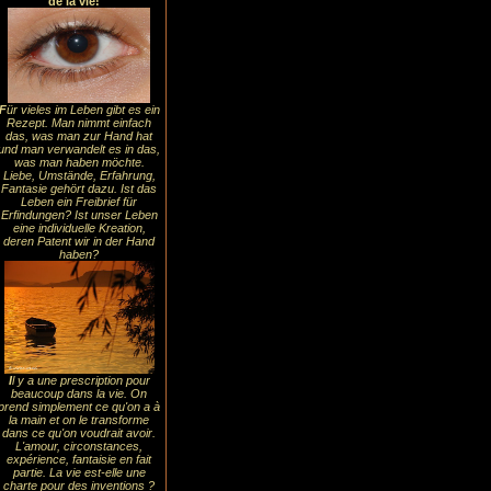
de la vie!
F
ür vieles im Leben gibt es ein
Rezept. Man nimmt einfach
das, was man zur Hand hat
und man verwandelt es in das,
was man haben möchte.
Liebe, Umstände, Erfahrung,
Fantasie gehört dazu. Ist das
Leben ein Freibrief für
Erfindungen? Ist unser Leben
eine individuelle Kreation,
deren Patent wir in der Hand
haben?
I
l y a une prescription pour
beaucoup dans la vie. On
prend simplement ce qu'on a à
la main et on le transforme
dans ce qu'on voudrait avoir.
L'amour, circonstances,
expérience, fantaisie en fait
partie. La vie est-elle une
charte pour des inventions ?