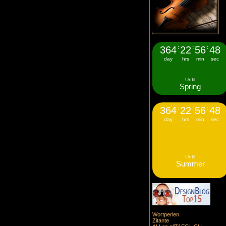
364
:
22
:
56
:
48
day
hrs
min
sec
Until
Spring
364
:
22
:
56
:
48
day
hrs
min
sec
Until
Summer
Wortperlen
Zitante