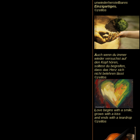
unwiederherstellbares
Einzigartiges
.
©zeitlos
A
uch
wenn du immer
wieder versuchst auf
den Kopf hören,
solltest du begreifen,
dass das
Herz sic
h
nicht belehren lässt
©zeitlos
L
ove begins with a smile,
grows with a kiss
and ends with a teardrop
©zeitlos