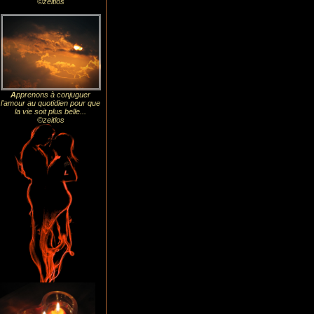
©zeitlos
A
pprenons à conjuguer
l'amour au quotidien pour que
la vie soit plus belle...
©zeitlos