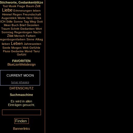
Stichworte, Gedankenblitze
Zeit
Tod
Musik
Frage
Baum
Liebe
Erinnerungen
leben
Himmel
Regen
Freundschaft
Augenblick
Worte
Herz
Glück
ICH
Stille
Sonne
Tag
Weg
Gott
Meer
Buch
Brief
Gezeiten
Traum
Schritt
Gedanken
Wort
Sonntag
Regenbogen
Nacht
Zitat
Mensch
Farben
regenbogenfarben
Sinne
Alltag
Leben
lieben
Jahreszeiten
Seele
Morgen
Welt
Gefühle
Fluss
Gedanke
Mond
Tanz
Gefühl
FAVORITEN
BlueLionWebdesign
CURRENT MOON
lunar phases
DATENSCHUTZ
Suchmaschine
Es wird in allen
Einträgen gesucht.
Bannerlinks