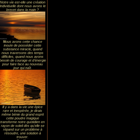
Notre vie est-elle une création
individuelle dont nous avons le
brevet dans la main ?
N
ous avons cette chance
inouïe de posséder cette
substance miracle, quand
nous traversons des temps
difficiles, quand nous avons
besoin de courage et d'énergie
pour faire face au nouveau
jour qui naît.
I
l y a dans la vie une épice
rare et inespérée, je dirais
même bénie du grand esprit
cette poudre magique
transforme notre quotidien en
rayon de soleil dès qu'elle se
répand sur un problème à
résoudre, une solution à
trouver.