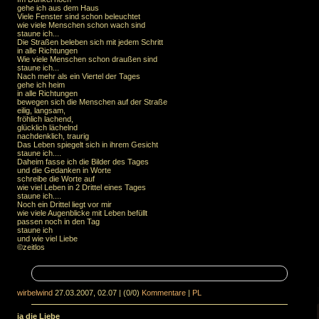
gehe ich aus dem Haus
Viele Fenster sind schon beleuchtet
wie viele Menschen schon wach sind
staune ich...
Die Straßen beleben sich mit jedem Schritt
in alle Richtungen
Wie viele Menschen schon draußen sind
staune ich...
Nach mehr als ein Viertel der Tages
gehe ich heim
in alle Richtungen
bewegen sich die Menschen auf der Straße
eilig, langsam,
fröhlich lachend,
glücklich lächelnd
nachdenklich, traurig
Das Leben spiegelt sich in ihrem Gesicht
staune ich....
Daheim fasse ich die Bilder des Tages
und die Gedanken in Worte
schreibe die Worte auf
wie viel Leben in 2 Drittel eines Tages
staune ich....
Noch ein Drittel liegt vor mir
wie viele Augenblicke mit Leben befüllt
passen noch in den Tag
staune ich
und wie viel Liebe
©zeitlos
wirbelwind
27.03.2007, 02.07
|
(0/0)
Kommentare
|
PL
ja die Liebe