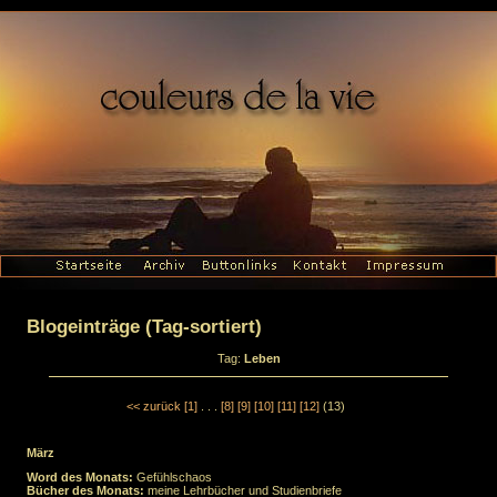
Blogeinträge (Tag-sortiert)
Tag:
Leben
<< zurück
[1]
. . .
[8]
[9]
[10]
[11]
[12]
(13)
März
Word des Monats:
Gefühlschaos
Bücher des Monats:
meine Lehrbücher und Studienbriefe