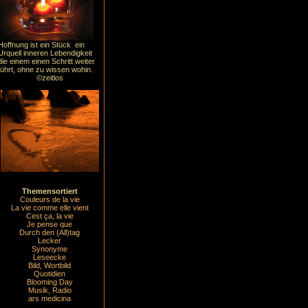
Hoffnung ist ein Stück ein
Urquell inneren Lebendigkeit
die einem einen Schritt weiter
führt, ohne zu wissen wohin.
©zeitlos
Themensortiert
Couleurs de la vie
La vie comme elle vient
Cest ça, la vie
Je pense que
Durch den (All)tag
Lecker
Synonyme
Leseecke
Bild, Wortbild
Quotidien
Blooming Day
Musik, Radio
ars medicina