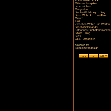
ALLes allTAEGLICH
Mitternachtsspitzen
Lebenslichter
Morgentau
BluelionWebdesign - Blog
Susis Wollecke - Postfiliale
Mitwitz
Tirilli
Zwischen Wellen und Worten
SaschaSalamander
Katharinas Buchstabenwelten
Silvios - Blog
Susfi
GGS Bergschule
powered by
BlueLionWebdesign